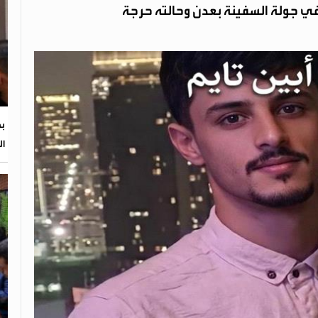
 جولة السفينة بعدن وحالته حرجة
بح
ال