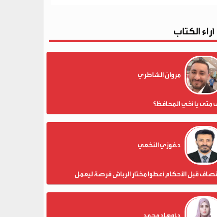
آراء الكتاب
مروان الشاطري
 متى يا أخي المحافظ؟
د.فوزي النخعي
نصاف قبل الأحكام أعطوا مختار الرباش فرصة ليعمل
د.أوهاد محمد