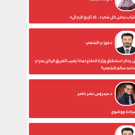
تراب يدفن كل شيء . . إلا تاريخ الرجال»
د.فوزي النخعي
 يُذكر استحقاق وزارة الدفاع لماذا يُغيب الفريق الركن بحري
الله سالم النخعي؟
د.عيدروس نصر ناصر
راحة ووضوح