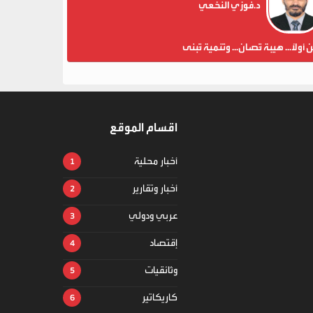
د.فوزي النخعي
ن أولاً... هيبة تُصان... وتنمية تُبنى
اقسام الموقع
أخبار محلية
أخبار وتقارير
عربي ودولي
إقتصاد
وثائقيات
كاريكاتير