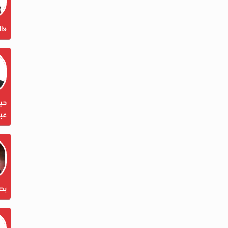
«ال
حين
عبد
بص