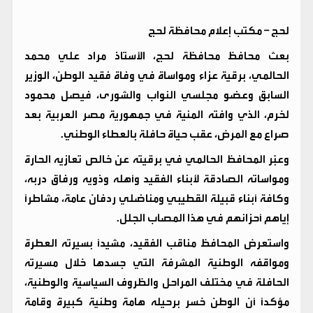
لحج – مكتب إعلام محافظة لحج
بعث محافظ محافظة لحج، الأستاذ مراد علي محمد
الحالمي، برقية عزاء ومواساة في وفاة فقيد الوطن، الوزير
السابق وعضو مجلسي النواب والشورى، فيصل محمود
لخرم، الذي وافته المنية في جمهورية مصر العربية بعد
صراع مع المرض، عقب حياة حافلة بالعطاء الوطني.
وعبّر المحافظ الحالمي في برقيته عن خالص تعازيه الحارة
ومواساته الصادقة لأبناء الفقيد وأهله وذويه ورفاق دربه،
وكافة أبناء قبيلة القطيبي ومناضلي ردفان عامة، مشاطراً
إياهم أحزانهم في هذا المصاب الجلل.
واستعرض المحافظ مناقب الفقيد، مشيداً بسيرته العطرة
ومواقفه الوطنية المشرفة التي جسدها خلال مسيرته
الحافلة في مختلف المراحل والظروف السياسية والوطنية،
مؤكداً أن الوطن خسر برحيله هامة وطنية كبيرة وقامة