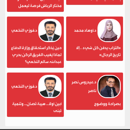
مختار الرباش فرصة ليعمل
د.أوهاد محمد
د.فوزي النخعي
«التراب يدفن كل شيء . . إلا
حين يُذكر استحقاق وزارة الدفاع
تاريخ الرجال»
لماذا يُغيب الفريق الركن بحري
عبدالله سالم النخعي؟
د.عيدروس نصر
د.فوزي النخعي
ناصر
بصراحة ووضوح
أبين أولاً... هيبة تُصان... وتنمية
تُبنى