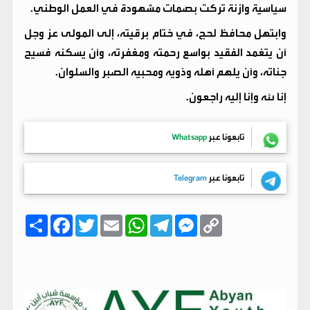
سياسية وازنة تركت بصمات مشهودة في العمل الوطني.
وابتهل محافظ لحج، في ختام برقيته، إلى المولى عز وجل
أن يتغمد الفقيد بواسع رحمته ومغفرته، وأن يسكنه فسيح
جناته، وأن يلهم أهله وذويه ومحبيه الصبر والسلوان.
إنا لله وإنا إليه راجعون.
تابعونا عبر
Whatsapp
تابعونا عبر
Telegram
C
M
T
W
E
T
F
ا
o
e
e
h
m
w
a
ن
p
s
l
a
a
i
c
ش
y
s
e
t
i
t
e
ر
b
t
l
s
g
e
L
o
e
A
r
n
i
o
r
p
a
g
n
k
p
m
e
k
r