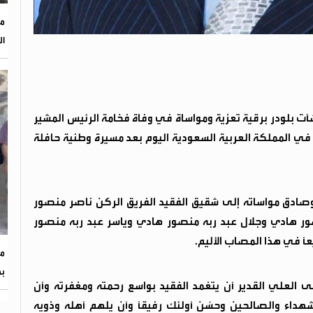
مؤ
ال
 بلودر برقية تعزية ومواساة في وفاة فخامة الرئيس المشير
 في المملكة العربية السعودية اليوم بعد مسيرة وطنية حافلة
وصادق مواساته إلى شقيق الفقيد الفريق الركن ناصر منصور
صور هادي وجلال عبد ربه منصور هادي وياسر عبد ربه منصور
عاً في هذا المصاب الأليم.
مد
بم
 العلي القدير أن يتغمد الفقيد بواسع رحمته ومغفرته وأن
هداء والصالحين وحسُن أولئك رفيقاً وأن يلهم أهله وذويه