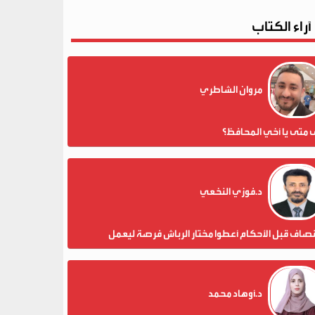
آراء الكتاب
مروان الشاطري
 متى يا أخي المحافظ؟
د.فوزي النخعي
نصاف قبل الأحكام أعطوا مختار الرباش فرصة ليعمل
د.أوهاد محمد