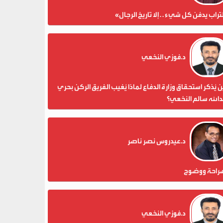
تراب يدفن كل شيء . . إلا تاريخ الرجال»
د.فوزي النخعي
 يُذكر استحقاق وزارة الدفاع لماذا يُغيب الفريق الركن بحري
الله سالم النخعي؟
د.عيدروس نصر ناصر
راحة ووضوح
د.فوزي النخعي