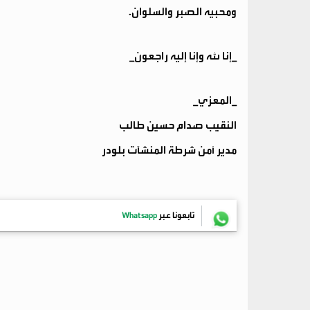
ومحبيه الصبر والسلوان.
_إنا لله وإنا إليه راجعون_
_المعزي_
النقيب صدام حسين طالب
مدير أمن شرطة المنشآت بلودر
تابعونا عبر
Whatsapp