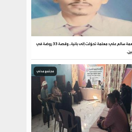
نعمة سالم علي: معلمة تحوّلت إلى بانية.. وقصة 33 روضة في
ين.
مجتمع مدني