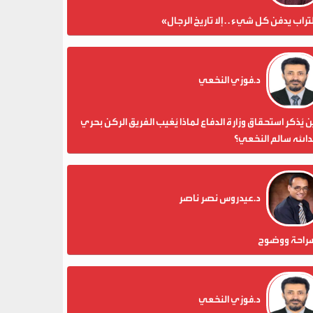
تراب يدفن كل شيء . . إلا تاريخ الرجال»
د.فوزي النخعي
 يُذكر استحقاق وزارة الدفاع لماذا يُغيب الفريق الركن بحري
الله سالم النخعي؟
د.عيدروس نصر ناصر
راحة ووضوح
د.فوزي النخعي