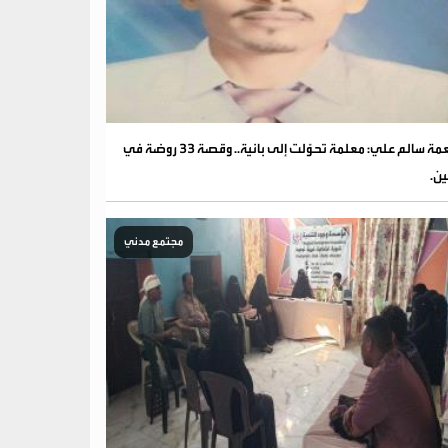
نعمة سالم علي: معلمة تحوّلت إلى بانية.. وقصة 33 روضة في
ين.
مجتمع مدني