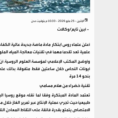
الإثنين - 25 مايو 2026 - 10:33 م بتوقيت عدن
-
أبين تايم/وكالات
أعلن علماء روس ابتكار مادة ماصة جديدة عالية الكفا
علمية تُعد تقدماً مهماً في تقنيات معالجة المياه الملوث
أيونات النحاس خلال ساعتين فقط متفوقة بذلك على 
بنحو 14 مرة
​تقنية خضراء من هلام مسامي
​تعتمد المادة المبتكرة وفقاً لما نقله موقع روسيا 
طبيعياً حيث تجري عملية الإنتاج عبر تمرير الغاز خلا
الامتصاص يتمتع بقدرة فائقة على التقاط المعادن الثق