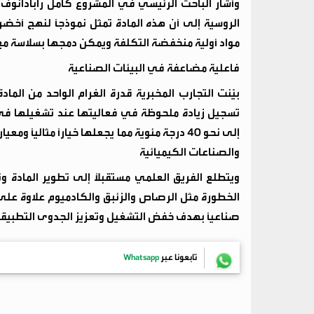
​وأشار الباحث الرئيسي في المشروع كامل رابادانوف م
الروسية إلى أن هذه المادة تمثل نموذجاً لنهج أخ
مواد أولية منخفضة التكلفة ويمكن دمجها بسلاسة مع ت
​فاعلية مضاعفة في البيئات الصناعية
تسجيل زيادة ملحوظة في فعاليتها عند تشغيلها في ال
إلى نحو 40 درجة مئوية مما يجعلها خياراً مثال
والصناعات الكيميائية
​ويتطلع الفريق العلمي مستقبلاً إلى تطوير المادة 
الخطورة مثل الرصاص والزئبق والكادميوم علاوة على 
صناعياً بهدف خفض التشغيل وتعزيز الجدوى التطبيق
تابعونا عبر
Whatsapp