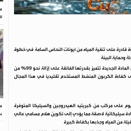
مؤ
ال
ءة قادرة على تنقية المياه من أيونات النحاس السامة في خطوة
ة وحماية البيئة
​وأوضح المكتب الإعلامي لمؤسسة العلوم الروسية أن المادة الجديدة تتميز بقدرتها الفائقة على إزالة نحو 99% من
كفاءة الكربون المنشط المستخدم تقليدياً في هذا المجال
اليوم على مركّب من كبريتيد الهيدروجين والسيليكا المتوفرة
مد
ل مادة سيليكاتية لاصقة مما يؤدي إلى تكوين هلام مسامي عالي
بم
يلة من المياه وجذبها بكفاءة كبيرة