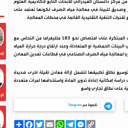
ن مركز داغستان الفيدرالي للأبحاث التابع لأكاديمية العلوم
ضر وصديق للبيئة في معالجة مياه الصرف لكونها تعتمد على
قنيات التنقية التقليدية القائمة في محطات المعالجة
​بيّنت التجارب المخبرية قدرة الغرام الواحد من المادة المبتكرة على امتصاص نحو 183 ملليغراماً من النحاس مع
بيئات الحمضية أو المتعادلة وعند ارتفاع درجة حرارة المياه
إلى
ياً ومعيارياً لمعالجة مياه الصرف الصناعي في قطاعات تعدين المعادن
وتوسيع نطاق تطبيقها لتشمل إزالة معادن ثقيلة أخرى شديدة
دراسة إمكانية إعادة تدوير المادة واستخدامها لمرات متعددة
ية على نطاق تجاري واسع
الإ
تابعونا عبر
Telegram
C
M
T
W
E
T
F
ا
o
e
e
h
m
w
a
ن