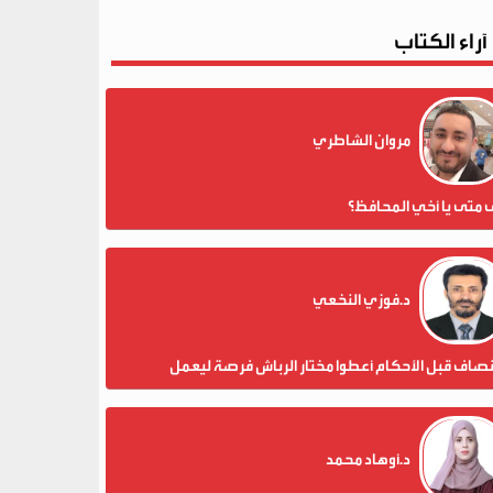
آراء الكتاب
مروان الشاطري
 متى يا أخي المحافظ؟
د.فوزي النخعي
نصاف قبل الأحكام أعطوا مختار الرباش فرصة ليعمل
د.أوهاد محمد