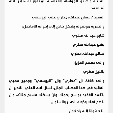
القلبية وأصدق المواساة إلى أسرة المغفور له -بإذن الله
تعالى-:
​الفقيد / غسان عبدالله مطري علي اليوسفي
​والتعزية موصولة بشكل خاص إلى إخوانه الأفاضل:
شايع عبدالله مطري
بشير عبدالله مطري
صالح عبدالله مطري
​وإلى عمهم العزيز:
بالليل مطري
​وإلى كافة آل "مطري" وآل "اليوسفي" وجميع محبي
الفقيد في هذا المصاب الجلل. نسأل الله العلي القدير أن
يتغمد الفقيد بواسع رحمته، وأن يسكنه فسيح جناته، وأن
يلهم أهله وذويه الصبر والسلوان.
​إِنَّا لِلَّهِ وَإِنَّا إِلَيْهِ رَاجِعُونَ