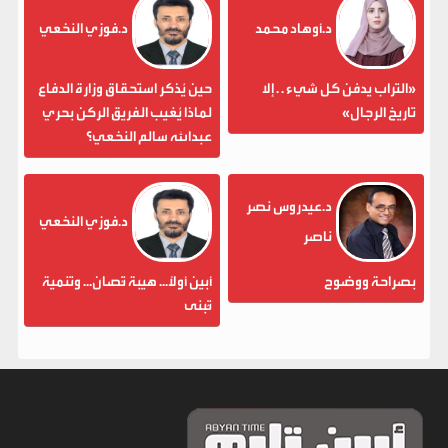
د.أوهاد محمد
د.فوزي النخعي
«التراب يدفن كل شيء . . إلا
حين يُذكر استحقاق وزارة الدفاع
تاريخ الرجال»
لماذا يُغيب الفريق الركن بحري
عبدالله سالم النخعي؟
د.عيدروس نصر
د.فوزي النخعي
ناصر
بصراحة ووضوح
أبين أولاً... هيبة تُصان... وتنمية
تُبنى