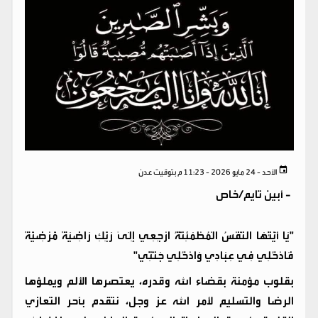
الأحد - 24 مايو 2026 - 11:23 م بتوقيت عدن
-
أبين تايم/خاص
"يَا أَيَّتُهَا النَّفْسُ الْمُطْمَئِنَّةُ ارْجِعِي إِلَىٰ رَبِّكِ رَاضِيَةً مَّرْضِيَّةً
فَادْخُلِي فِي عِبَادِي وَادْخُلِي جَنَّتِي"
​بقلوب مؤمنة بقضاء الله وقدره، يعتصرها الألم ويملؤها
الرضا والتسليم لأمر الله عز وجل، نتقدم بأحر التعازي