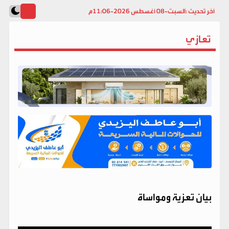
آخر تحديث :
السبت-08 أغسطس 2026-11:06م
تعازي
​بيان تعزية ومواساة