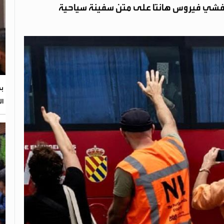
تفشي فيروس هانتا على متن سفينة سياحية
بح
ال