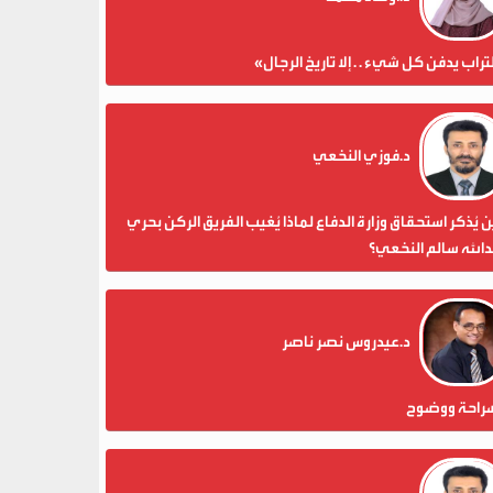
تراب يدفن كل شيء . . إلا تاريخ الرجال»
د.فوزي النخعي
 يُذكر استحقاق وزارة الدفاع لماذا يُغيب الفريق الركن بحري
الله سالم النخعي؟
د.عيدروس نصر ناصر
راحة ووضوح