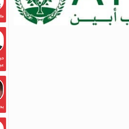
«ال
حين
عبد
بص