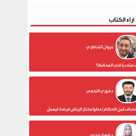
آراء الكتاب
مروان الشاطري
 متى يا أخي المحافظ؟
د.فوزي النخعي
نصاف قبل الأحكام أعطوا مختار الرباش فرصة ليعمل
د.أوهاد محمد