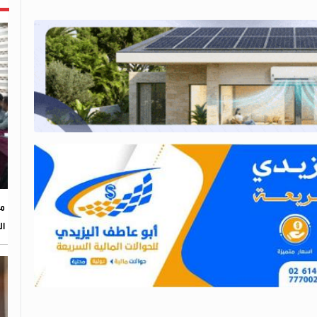
مح
ال