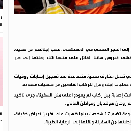
رئ
ال
طانية بنقل 22 مواطناً بريطانياً إلى الحجر الصحي في المستشفى، عقب إجلائهم من سفينة
ّي فيروس هانتا القاتل على متنها أثناء رحلتها إلى جزر
وهي تحمل مخاوف صحية متصاعدة بعد تسجيل إصابات ووفيات
 عمليات إجلاء وعزل للركاب القادمين من جنسيات متعددة.
ات إصابة بين ركاب لم يعودوا على متن السفينة، جرى تأكيد
م زوجان هولنديان ومواطن ألماني.
كما تم رصد إصابة أحد الركاب الأمريكيين ضمن مجموعة تضم 17 شخصاً، بينما ظهرت على آخرين أعراض خفيفة،
​أ
"م
ائها من السفينة ونقلها إلى الرعاية الطبية.