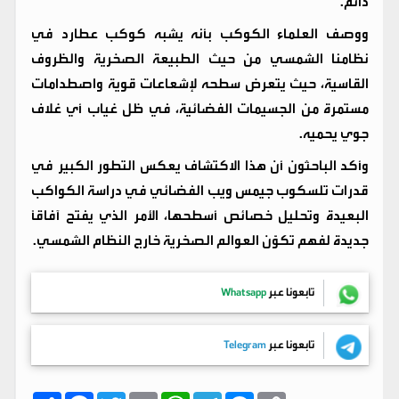
دائم.
ووصف العلماء الكوكب بأنه يشبه كوكب عطارد في
نظامنا الشمسي من حيث الطبيعة الصخرية والظروف
القاسية، حيث يتعرض سطحه لإشعاعات قوية واصطدامات
مستمرة من الجسيمات الفضائية، في ظل غياب أي غلاف
جوي يحميه.
وأكد الباحثون أن هذا الاكتشاف يعكس التطور الكبير في
قدرات تلسكوب جيمس ويب الفضائي في دراسة الكواكب
البعيدة وتحليل خصائص أسطحها، الأمر الذي يفتح آفاقاً
جديدة لفهم تكوّن العوالم الصخرية خارج النظام الشمسي.
تابعونا عبر
Whatsapp
تابعونا عبر
Telegram
C
M
T
W
E
T
F
ا