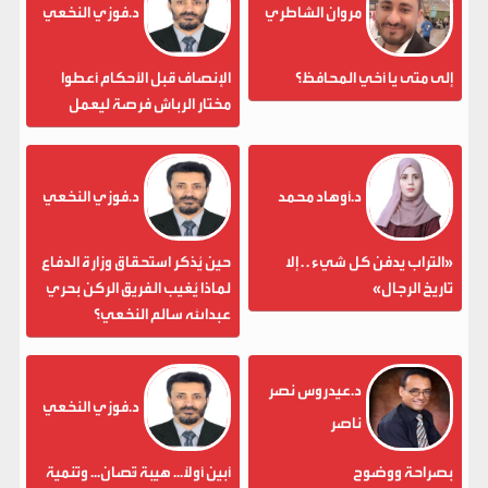
مروان الشاطري
د.فوزي النخعي
إلى متى يا أخي المحافظ؟
الإنصاف قبل الأحكام أعطوا
مختار الرباش فرصة ليعمل
د.أوهاد محمد
د.فوزي النخعي
«التراب يدفن كل شيء . . إلا
حين يُذكر استحقاق وزارة الدفاع
تاريخ الرجال»
لماذا يُغيب الفريق الركن بحري
عبدالله سالم النخعي؟
د.عيدروس نصر
د.فوزي النخعي
ناصر
بصراحة ووضوح
أبين أولاً... هيبة تُصان... وتنمية