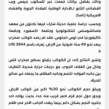
وذلك بفضل بيانات جُمعت عبر تلسكوب جيمس ويب
الفضائي التابع لـالإدارة الوطنية للملاحة الجوية والفضاء
الأمريكية (ناسا).
وبحسب دراسة علمية حديثة شارك فيها باحثون من معهد
ماساتشوستس للتكنولوجيا وجامعة أكسفورد وجامعة
كاليفورنيا في لوس أنجلوس، فقد تم رصد كوكب صخري
يبعد نحو 49 سنة ضوئية عن الأرض، يُعرف باسم LHS 3844
b.
وتشير النتائج إلى أن الكوكب يتمتع بسطح صخري قاسٍ
وخالٍ من الغلاف الجوي، مع درجات حرارة شديدة التطرف
بين جانبه المواجه للنجم وجانبه المظلم، ما يجعله غير صالح
للحياة.
ويبلغ حجم الكوكب نحو 30% أكبر من كوكب الأرض،
ويدور حول نجم قزم أحمر قريب منه جداً، بحيث يواجه أحد
جانبيه النجم بشكل دائم بينما يبقى الجانب الآخر في ظلام