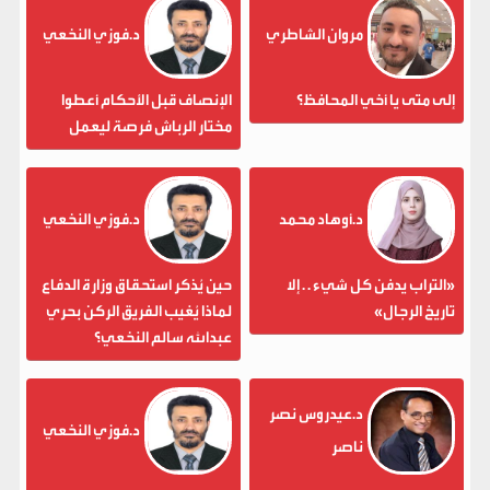
مروان الشاطري
د.فوزي النخعي
إلى متى يا أخي المحافظ؟
الإنصاف قبل الأحكام أعطوا
مختار الرباش فرصة ليعمل
د.أوهاد محمد
د.فوزي النخعي
«التراب يدفن كل شيء . . إلا
حين يُذكر استحقاق وزارة الدفاع
تاريخ الرجال»
لماذا يُغيب الفريق الركن بحري
عبدالله سالم النخعي؟
د.عيدروس نصر
د.فوزي النخعي
ناصر