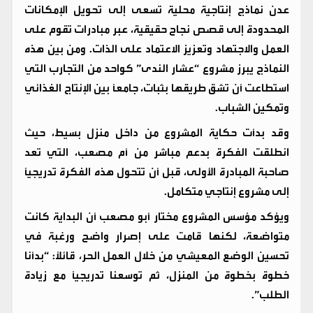
عدن نماذج إنتاجية محلية تسعى إلى تحويل الإمكانات
المحدودة إلى قصص نجاح حقيقية، عبر مبادرات تقوم على
العمل والاجتهاد وتعزيز الاعتماد على الذات. ومن بين هذه
النماذج يبرز مشروع “عشار الندى” كواحد من التجارب التي
استطاعت أن تشق طريقها بثبات، جامعًا بين الإنتاج الغذائي
وتمكين الشباب.
وقد بدأت حكاية المشروع من داخل منزل بسيط، حيث
انطلقت الفكرة بدعم مباشر من أم مصعب، التي تعد
صاحبة المبادرة الأولى، قبل أن تتحول هذه الفكرة تدريجيًا
إلى مشروع إنتاجي متكامل.
ويؤكد مؤسس المشروع مختار أبو مصعب أن البداية كانت
متواضعة، لكنها قامت على إصرار واضح ورغبة في
تحسين الوضع المعيشي من خلال العمل الحر، قائلاً: “بدأنا
خطوة بخطوة من المنزل، ثم توسعنا تدريجيًا مع زيادة
الطلب”.