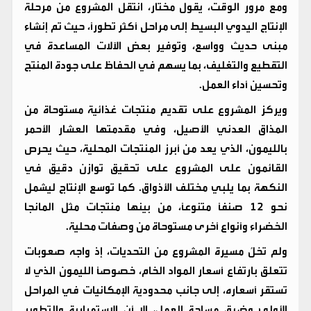
ومع مرور الوقت، يقول مختار، انتقل المشروع من مرحلة
الإنتاج اليدوي البسيط إلى مراحل أكثر تطورًا، حيث تم إنشاء
مبنى حديث وواسع، وتوفير بعض الآلات المساعدة في
التقطيع والتغليف، بما يسهم في الحفاظ على جودة المنتج
وتحسين أداء العمل.
ويركز المشروع على تقديم منتجات غذائية مستوحاة من
المذاق العدني الأصيل، وفي مقدمتها العشار الأحمر
بالليمون، الذي يعد من أبرز المنتجات المحلية، حيث يحرص
القائمون على المشروع على تحقيق توازن دقيق في
النكهة بما يلبي مختلف الأذواق. كما توسع الإنتاج ليشمل
نحو 12 صنفًا متنوعًا، من بينها منتجات مثل المانجا
الخضراء وأنواع أخرى مستوحاة من وصفات محلية.
ولم تخلُ مسيرة المشروع من التحديات، إذ واجه صعوبات
تتعلق بارتفاع أسعار المواد الخام، خصوصًا الليمون الذي لا
تستقر أسعاره، إلى جانب محدودية الإمكانيات في المراحل
الأولى وضيق مساحة العمل، إلا أن الاستمرارية والتطوير