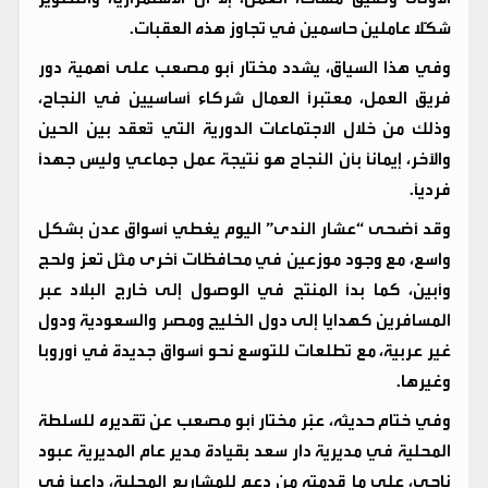
شكّلا عاملين حاسمين في تجاوز هذه العقبات.
وفي هذا السياق، يشدد مختار أبو مصعب على أهمية دور
فريق العمل، معتبرًا العمال شركاء أساسيين في النجاح،
وذلك من خلال الاجتماعات الدورية التي تُعقد بين الحين
والآخر، إيمانًا بأن النجاح هو نتيجة عمل جماعي وليس جهدًا
فرديًا.
وقد أضحى “عشار الندى” اليوم يغطي أسواق عدن بشكل
واسع، مع وجود موزعين في محافظات أخرى مثل تعز ولحج
وأبين، كما بدأ المنتج في الوصول إلى خارج البلاد عبر
المسافرين كهدايا إلى دول الخليج ومصر والسعودية ودول
غير عربية، مع تطلعات للتوسع نحو أسواق جديدة في أوروبا
وغيرها.
وفي ختام حديثه، عبّر مختار أبو مصعب عن تقديره للسلطة
المحلية في مديرية دار سعد بقيادة مدير عام المديرية عبود
ناجي، على ما قدمته من دعم للمشاريع المحلية، داعيًا في