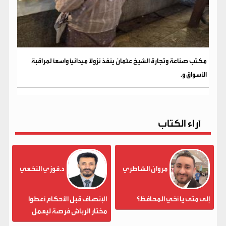
مكتب صناعة وتجارة الشيخ عثمان ينفذ نزولاً ميدانياً واسعاً لمراقبة
الأسواق و.
آراء الكتاب
مروان الشاطري
د.فوزي النخعي
إلى متى يا أخي المحافظ؟
الإنصاف قبل الأحكام أعطوا
مختار الرباش فرصة ليعمل