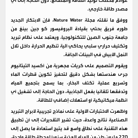
عوادم محطات توليد الطاقة والمصانع، دون الحاجة إلى أي
مصدر طاقة خارجي.
ووفق ما نقلته مجلة Nature Water، فإن الابتكار الجديد
طوره فريق بحثي بقيادة البروفيسور كو جين بينغ من
جامعة جنوب الصين للتكنولوجيا، ويعتمد على نظام تبريد
وتكثيف حراري سلبي يحاكي آلية تنظيم الحرارة داخل تلال
النمل الأبيض في البيئات الجافة.
ويقوم التصميم على كريات مجهرية من أكسيد التيتانيوم
جرى هندستها بشكل دقيق لتحفيز تكوين قطرات الماء
وتسريع عملية تكثف البخار، بما يسمح بتجميع المياه
وتدفقها تلقائيًا بفعل الجاذبية، دون الحاجة إلى تشغيل أي
أنظمة ميكانيكية أو استهلاك إضافي للطاقة.
وأظهرت الاختبارات الأولية على نماذج تجريبية لأبراج التبريد
الصناعية نتائج واعدة، حيث تشير التقديرات إلى أن تطبيق
هذه التقنية على نطاق واسع قد يتيح استعادة ما يصل إلى
270 مليون طن من المياه العذبة سنويًا لمحطة طاقة واحدة،