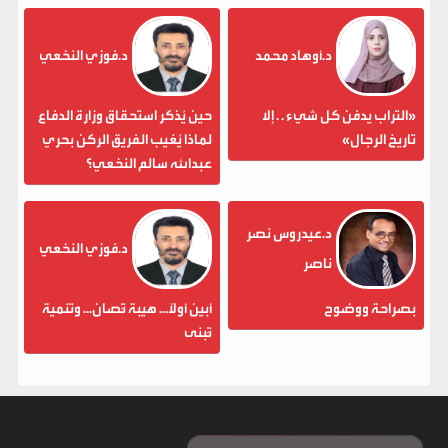
د.أوهاد محمد
د.فوزي النخعي
«التراب يدفن كل شيء . . إلا
حين يُذكر استحقاق وزارة الدفاع
تاريخ الرجال»
لماذا يُغيب الفريق الركن بحري
عبدالله سالم النخعي؟
د.عيدروس نصر
د.فوزي النخعي
ناصر
بصراحة ووضوح
أبين أولاً... هيبة تُصان... وتنمية
تُبنى