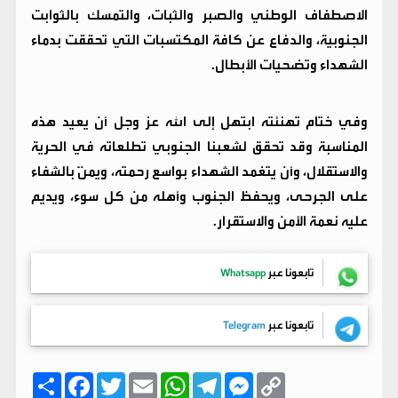
الاصطفاف الوطني والصبر والثبات، والتمسك بالثوابت
الجنوبية، والدفاع عن كافة المكتسبات التي تحققت بدماء
الشهداء وتضحيات الأبطال.
وفي ختام تهنئته ابتهل إلى الله عز وجل أن يعيد هذه
المناسبة وقد تحقق لشعبنا الجنوبي تطلعاته في الحرية
والاستقلال، وأن يتغمد الشهداء بواسع رحمته، ويمنّ بالشفاء
على الجرحى، ويحفظ الجنوب وأهله من كل سوء، ويديم
عليه نعمة الأمن والاستقرار.
تابعونا عبر
Whatsapp
تابعونا عبر
Telegram
C
M
T
W
E
T
F
ا
o
e
e
h
m
w
a
ن