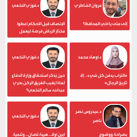
مروان الشاطري
د.فوزي النخعي
إلى متى يا أخي المحافظ؟
الإنصاف قبل الأحكام أعطوا
مختار الرباش فرصة ليعمل
د.أوهاد محمد
د.فوزي النخعي
«التراب يدفن كل شيء . . إلا
حين يُذكر استحقاق وزارة الدفاع
تاريخ الرجال»
لماذا يُغيب الفريق الركن بحري
عبدالله سالم النخعي؟
د.عيدروس نصر
د.فوزي النخعي
ناصر
بصراحة ووضوح
أبين أولاً... هيبة تُصان... وتنمية