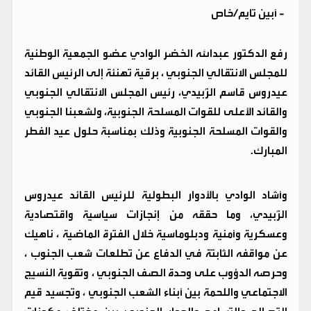
-
أبين تايم/خاص
رفع الدكتور عبدالله الخضر الوادي عضو الجمعية الوطنية
للمجلس الانتقالي الجنوبي ، برقية تهنئة إلى الرئيس القائد
عيدروس قاسم الزُبيدي، رئيس المجلس الانتقالي الجنوبي
والقائد الأعلى للقوات المسلحة الجنوبية، ولشعبنا الجنوبي
والقوات المسلحة الجنوبية وذلك بمناسبة حلول عيد الفطر
المبارك.
وأشاد الوادي بالأدوار البطولية للرئيس القائد عيدروس
الزُبيدي، وما حققه من إنجازات سياسية واقتصادية
وعسكرية وأمنية ودبلوماسية خلال الفترة الماضية ، ناهيك
عن مواقفه الثابتة في الدفاع عن تطلعات شعب الجنوب ،
وحرصه الدؤوب على وحدة الصف الجنوبي ، وتقوية النسيج
الاجتماعي واللحمة بين أبناء الشعب الجنوبي ، وتجسيد قيم