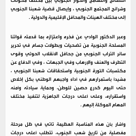
التصالح والتسامح والحوار الجنوبي بين مختلف مكونات
وشرائح المجتمع الجنوبي ، وإيصال قضية شعبنا الجنوبي
إلى مختلف الهيئات والمحافل الإقليمية والدولية .
وعبر الدكتور الوادي عن فخره واعتزازه بما قدمته قواتنا
المسلحة الجنوبية من تضحيات وبطولات جسام في تحرير
سائر التراب الجنوبي من جحافل الانقلاب الحوثي وقوى
التطرف والعنف والإرهاب وفي الجبهات ، وفي الدفاع عن
مكتسبات الثورة الجنوبية واستحقاقات شعبنا الجنوبي ،
مشيداً باستمرارهم في أداء واجبهم الوطني بكل إخلاص
حتى اليوم كدرع حصين للوطن، وحماية سيادته وأمنه
واستقراره، وعلى أعلى درجات الجاهزية لتنفيذ مختلف
المهام الموكلة إليهم .
وأشار بأن هذه المناسبة العظيمة تأتي في ظل مرحلة
مفصلية من تاريخ شعب الجنوب، تتطلب أعلى درجات