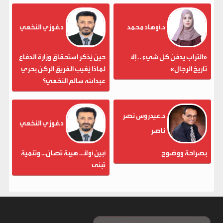
د.أوهاد محمد
د.فوزي النخعي
«التراب يدفن كل شيء . . إلا
حين يُذكر استحقاق وزارة الدفاع
تاريخ الرجال»
لماذا يُغيب الفريق الركن بحري
عبدالله سالم النخعي؟
د.عيدروس نصر
د.فوزي النخعي
ناصر
بصراحة ووضوح
أبين أولاً... هيبة تُصان... وتنمية
تُبنى