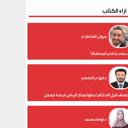
آراء الكتاب
مروان الشاطري
 متى يا أخي المحافظ؟
د.فوزي النخعي
نصاف قبل الأحكام أعطوا مختار الرباش فرصة ليعمل
د.أوهاد محمد