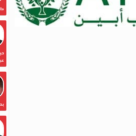
«ال
حين
عبد
بص