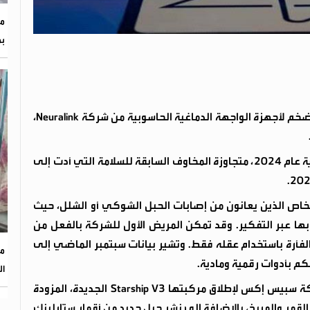
مد
بم
أعلن إيلون ماسك أن عام 2026 سيشهد بدء الإنتاج الضخم لأجهزة الواجهة الدماغية الحاسوبية من شركة Neuralink،
تأتي هذه الخطوة بعد أن بدأت الشركة تجاربها البشرية عام 2024، متجاوزة المخاوف السابقة للسلامة التي أدت إلى
اص الذين يعانون من إصابات الحبل الشوكي أو الشلل، حيث
ها عبر التفكير. وقد تمكن المريض الأول للشركة بالفعل من
الفأرة باستخدام عقله فقط. وتشير بيانات سبتمبر الماضي إلى
مؤ
ال
لا يقتصر طموح ماسك على Neuralink، إذ تستعد شركة سبيس إكس لإطلاق مركبتها Starship V3 الجديدة، المزودة
لمدى إلى القمر والمريخ، بالإضافة إلى نشر جيل جديد من أقمار ستارلينك