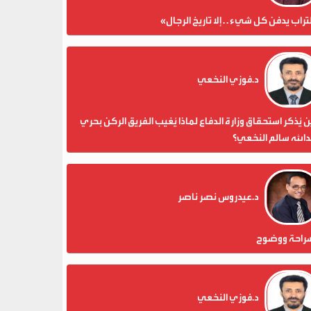
تراب يدفن كل شيء . . إلا تاريخ الرجال»
د.فوزي النخعي
 يُذكر استحقاق وزارة الدفاع لماذا يُغيب الفريق الركن بحري
الله سالم النخعي؟
د.عيدروس نصر ناصر
راحة ووضوح
د.فوزي النخعي