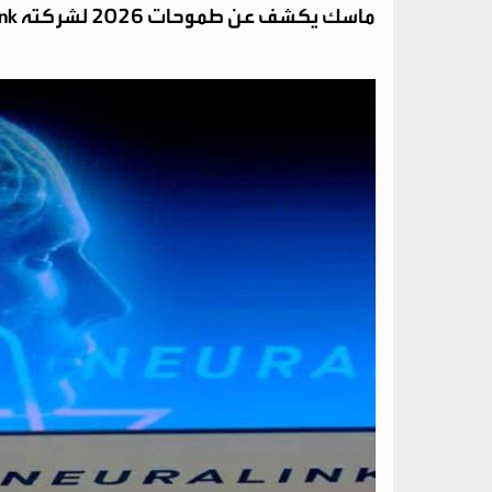
ماسك يكشف عن طموحات 2026 لشركته Neuralink: غرسات دماغية وجراحة آلية