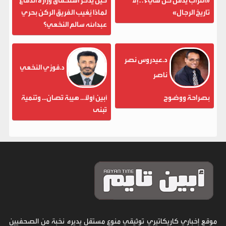
«التراب يدفن كل شيء . . إلا
حين يُذكر استحقاق وزارة الدفاع
تاريخ الرجال»
لماذا يُغيب الفريق الركن بحري
عبدالله سالم النخعي؟
د.عيدروس نصر
د.فوزي النخعي
ناصر
بصراحة ووضوح
أبين أولاً... هيبة تُصان... وتنمية
تُبنى
موقع إخباري كاريكاتيري توثيقي منوع مستقل يديره نخبة من الصحفيين