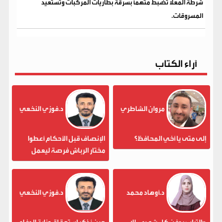
شرطة المعلا تضبط متهماً بسرقة بطاريات المركبات وتستعيد
المسروقات.
آراء الكتاب
مروان الشاطري
د.فوزي النخعي
إلى متى يا أخي المحافظ؟
الإنصاف قبل الأحكام أعطوا
مختار الرباش فرصة ليعمل
د.أوهاد محمد
د.فوزي النخعي