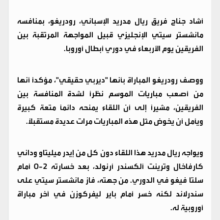
أشاد جناح فريق ريال مدريد الإسباني، رودريغو، بمنافسه
مانشستر سيتي الإنجليزي قبيل المواجهة المرتقبة بين
الفريقين يوم الأربعاء في دوري أبطال أوروبا.
ووصف رودريغو المباراة بأنها "ديربي حقيقي"، مؤكدًا أنها
من أصعب مباريات الموسم نظرًا لشدة المنافسة بين
الفريقين، مشيرًا إلى أن اللقاء يمنحه دائمًا متعة كبيرة
ويأمل أن يخوض مثل هذه المباريات مرات عديدة مستقبلًا.
ويواجه ريال مدريد هذا اللقاء دون كل من إيدر ميليتاو وداني
كارفاخال وترينت ألكسندر أرنولد، بعد خسارته 2-0 أمام
سلتا فيغو في الدوري. من جهته، فاز مانشستر سيتي على
سندرلاند لكنه خسر أمام باير ليفركوزن في آخر مباراة
أوروبية له.