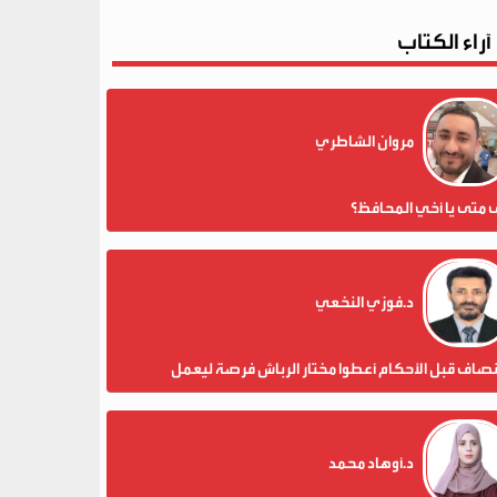
آراء الكتاب
مروان الشاطري
 متى يا أخي المحافظ؟
د.فوزي النخعي
نصاف قبل الأحكام أعطوا مختار الرباش فرصة ليعمل
د.أوهاد محمد