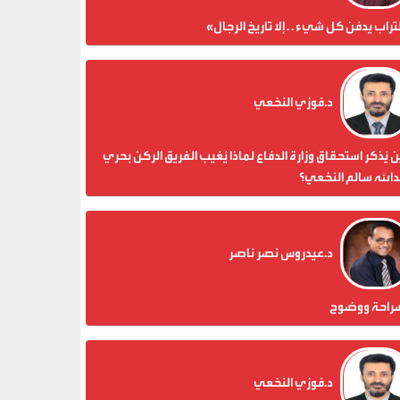
تراب يدفن كل شيء . . إلا تاريخ الرجال»
د.فوزي النخعي
 يُذكر استحقاق وزارة الدفاع لماذا يُغيب الفريق الركن بحري
الله سالم النخعي؟
د.عيدروس نصر ناصر
راحة ووضوح
د.فوزي النخعي