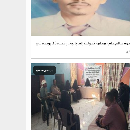
نعمة سالم علي: معلمة تحوّلت إلى بانية.. وقصة 33 روضة في
ين.
مجتمع مدني