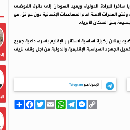
ا سافرًا للإرادة الدولية، ويعيد السودان إلى دائرة الفوضى
 وفتح الممرات الآمنة أمام المساعدات الإنسانية دون عوائق، مع
سيمة بحق السكان الأبرياء.
ه يمثلان ركيزة أساسية لاستقرار الإقليم بأسره، داعية جميع
فعيل الجهود السياسية الإقليمية والدولية من أجل وقف نزيف
إلى
تابعونا عبر
Telegram
الإ
C
M
T
W
E
T
F
ا
o
e
e
h
m
w
a
ن
p
s
l
a
a
i
c
ش
y
s
e
t
i
t
e
ر
b
t
l
s
g
e
L
o
e
A
r
n
i
o
r
p
a
g
n