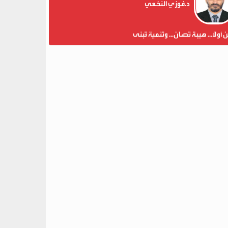
د.فوزي النخعي
ن أولاً... هيبة تُصان... وتنمية تُبنى