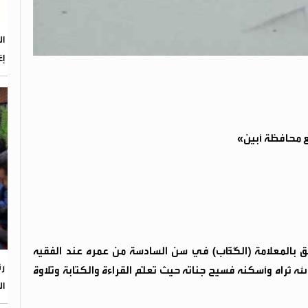
إغ
ع محافظة أبين»
محمد حيدرة عبدالرب عام 1956م، والتحق بالمعلامة (الكُتَّاب) في سن السادسة من عمره عند الفقيه
رئ
 ثراه وأسكنه فسيح جناته حيث تعلَّم القراءة والكتابة وتلاوة
ال