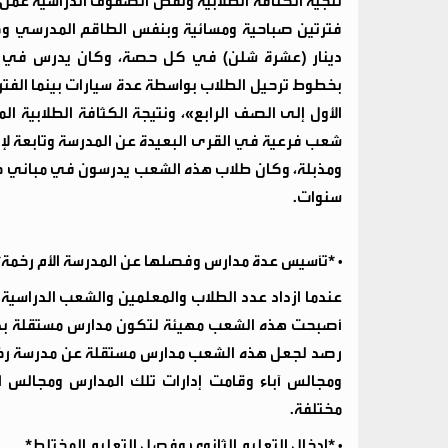
نتجية الكثافة الطلابية ونقص الصفوف الدراسية عمل
فترتين صباحية ومسائية وبنفس الطاقم المدرسي وك
دينار (عشرة شلن) في كل حصة، وكان يدرس في الف
بخطوط ترحيل الطلاب بواسطة عدة سيارات بينما الفتر
الأول إلى الصف الرابع»، ونتيجة الكثافة الطلابية 
شعب فرعية في القرى البعيدة عن المدرسة وتابعة لإ
ومذبلة، وكان طلاب هذه الشعب يدرسون في مباني خا
سنوات.
• *تأسيس عدة مدارس وفصلها عن المدرسة الأم رخمة*
عندما ازداد عدد الطلاب والمعلمين والشعب الدراسية
أصبحت هذه الشعب مهيئة لتكون مدارس مستقلة بذاته
رصد لجعل هذه الشعب مدارس مستقلة عن مدرسة رخمة 
ومجالس آباء وقامت إدارات تلك المدارس ومجالس الآب
مختلفة.
• *إدخال التعليم الثانوي وفصل التعليم المختلط*