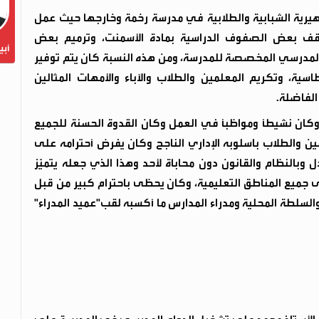
ماهيرية الشبابية والطلابية في مدرسة رخمة وخارجها حيث عمل
قف بعض الصفوف الدراسية بمادة الأسمنت، وترميم بعض
أبي
 المدرسي المخصصة للمدرسة، ومن هذه النسبة كان يتم توفير
سية، وتكريم المعلمين والطلاب والآباء والأمهات المثالين
الفاضلة.
، وكان نشيطاً ومواظباً في العمل وكان القدوة الحسنة للجميع
ن والطلاب باسلوبه الإداري الناجح وكان يفرض أحترامه على
 وبالنظام والقانون دون محاباة لأحد وهذا الذي جعله يتميّز
جميع المناطق التعليمية، وكان يحظى باحترام كبير من قبل
 والسلطة المحلية ومدراء المدارس ما أكسبه لقب"عميد المدراء"