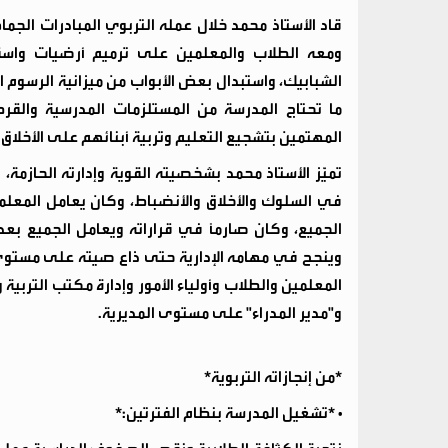
قاد الأستاذ محمد خلال عمله التربوي المبادرات الج
ومعه الطلاب والمعلمين على ترميم أرضيات واس
الشبابيك، واستبدال بعض الأبواب من ميزانية الرسوم
ما تحتاج المدرسة من المستلزمات المدرسية والقرطا
المهتمين بتشجيع التعليم وتربية أبنائهم على الأخلاق 
تميَّز الأستاذ محمد بشخصيته القوية وإدارته الحازمة
في السلوك والأخلاق والأنضباط، وكان يعامل المعلمي
الجميع، وكان صارماً في قراراته ويعامل الجميع بعدل
وينجح في مهامه الإدارية حتى ذاع صيته على مستوى 
المعلمين والطلاب وأولياء الأمور وإدارة مكتب التربية
و"مدير المدراء" على مستوى المديرية.
*من إنجازاته التربوية*
• *تشغيل المدرسة بنظام الفترتين:*