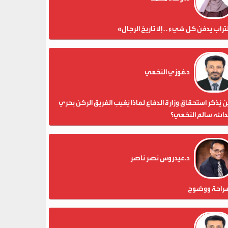
تراب يدفن كل شيء . . إلا تاريخ الرجال»
د.فوزي النخعي
 يُذكر استحقاق وزارة الدفاع لماذا يُغيب الفريق الركن بحري
الله سالم النخعي؟
د.عيدروس نصر ناصر
راحة ووضوح