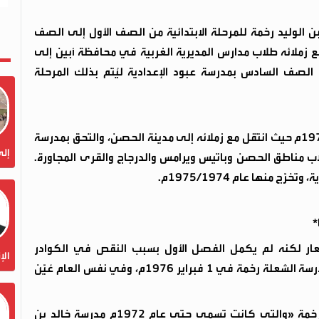
ة عام 1967م بمدرسة خالد بن الوليد رخمة للمرحلة الابتدائية من الصف الأول إلى الصف
ام الدراسي 1972/1971م انتقل مع زملائه طلاب مدارس المديرية الغربية في محافظة أبين إلى
الصف السادس بمدرسة عبود الإعدادية ليُتم بذلك المرحلة
واصل تعليمه الإعدادي في العام الدراسي 1973/1972م حيث انتقل مع زملائه إلى مدينة الحصن، والتحق بمدرسة
إلى
ب مناطق الحصن وباتيس ويرامس والدرجاج والقرى المجاورة.
 منها عام 1975/1974م.
*
 جعار لكنه لم يكمل الفصل الأول بسبب النقص في الكوادر
الإ
التعليمية في مدارس يافع، فتم تعيينه مدرساً في مدرسة الشعلة رخمة في 1 فبراير 1976م، وفي نفس العام عُيّن
بتاريخ 1سبتمبر 1976م عُيِّن مديراً لمدرسة الشعلة رخمة «والتي كانت تسمى حتى عام 1972م مدرسة خالد بن