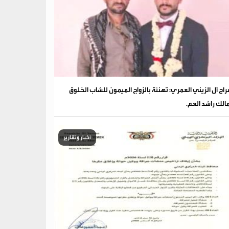
فراح آل الزيني العمري: تهنئة بالزواج الميمون للشاب الخلوق
الك راشد العم.
أخبار وتقارير