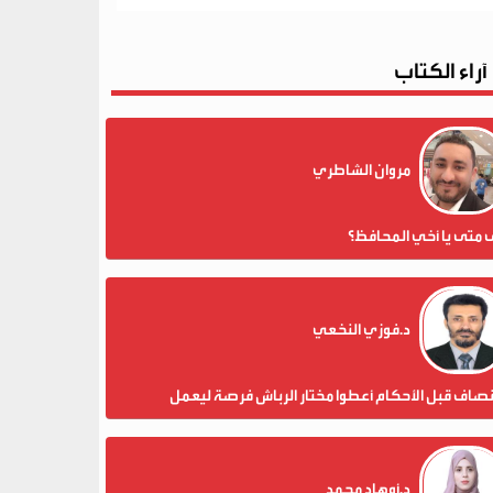
آراء الكتاب
مروان الشاطري
 متى يا أخي المحافظ؟
د.فوزي النخعي
نصاف قبل الأحكام أعطوا مختار الرباش فرصة ليعمل
د.أوهاد محمد