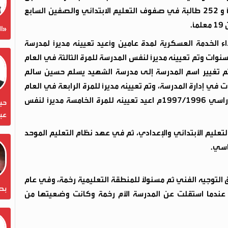
الوليد»، وكانت تضم عندما عُيّن مديراً لها 496 طالباً و 252 طالبة في صفوف التعليم الابتدائي والصفين السابع
.
«ال
ة حتى عام 1979م ثم ذهب لإداء الخدمة العسكرية لمدة عامين وأعيد تعيينه مديراً لمدرسة
لدراسي 1981/ 1982م لمدة أربع سنوات وتم تعيينه مديراً لنفس المدرسة للمرة الثالثة في العام
ام الدراسي تم تغيير اسم المدرسة إلى مدرسة الشهيد يسلم حسين سالم
 في إدارة المدرسة، وتم تعيينه مديراً للمرة الرابعة في العام
الدارسي 1991/1990م لمدة عامين، وفي العام الدراسي 1997/1996م اعيد تعيينه للمرة الخامسة مديراً لنفس
حين
عبد
تعليم الأبتدائي والإعدادي، ثم في عهد نظام التعليم الموحد
اسي.
من 1994م إلى 2000م ضمن فريق التوجيه الفني ثم مسئولاً للمنطقة التعليمية رخمة، وفي عام
بص
ساسي عندما استقلت عن المدرسة الأم رخمة وكانت وضعيتها من