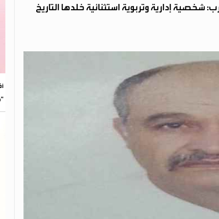
رب: شخصية إدارية وتربوية استثنائية خلدها التاريخ
​أ
"م