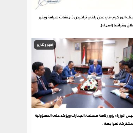
البنك المركزي في عدن يلغي تراخيص 3 منشآت صرافة ويقرر
لاق مقراتها (أسماء).
أخبار وتقارير
يس الوزراء يزور رئاسة مصلحة الجمارك ويؤكد على المسؤولية
مشتركة لمواجهة .