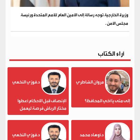
وزيرة الخارجية توجه رسالة إلى الأمين العام للأمم المتحدة ورئيسة
مجلس الأمن .
آراء الكتاب
مروان الشاطري
د.فوزي النخعي
إلى متى يا أخي المحافظ؟
الإنصاف قبل الأحكام أعطوا
مختار الرباش فرصة ليعمل
د.أوهاد محمد
د.فوزي النخعي