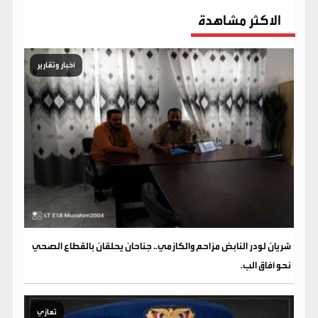
الاكثر مشاهدة
أخبار وتقارير
شريان لودر النابض مزاحم والكازمي.. جناحان يحلقان بالقطاع الصحي
نحو آفاق الب.
تعازي