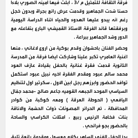
فرقة الثقافة للتمثيل م /٣ ، ابلت فيها امينه الصوري بلاءا
حسنا شدت الجماهير وقدمت عرض رائع بجراة وبدون خجل
رغم أنه يبدو عليها الهدوء والحياء أثناء الدراسة اليومية
وبرفقتها قائد الفرقة الأستاذ القميشي البارع بتفاعله مع
الدور وشد الجماهير ببراعة .
وحضر الفنان باحشوان وقدم بوكية من اروع لاغاني ، منها
اغنية العامري تكبر علينا وشاركت ايضا فرقة من المدرسة
الثانوية قدمت فقرة غنائية بالحفل بقيادة عازف العود
محمد سالم عبود ومقدم الفقرة اخيه نبيل عبود استكمل
توافد الحضور وابرزهم رجل ابين الاول ، سكرتير اول لتنظيم
السياسي الموحد الجبهه القوميه جاعم صالح -محمد جمّال
اليافعي ( الحوطة العرقة ) ومعه كوكبة من كوادر
المحافظة ، ثم الحرائر المصونات ذوات الحشمة والاناقة
بنات فخامة الرئيس ربيع ، امتلأت الكراسي والساحة
بالحضور بجو فرائحي .
بدأ الحفل الفني الساهر بكلام معسول ومقدمة رائعة تليق