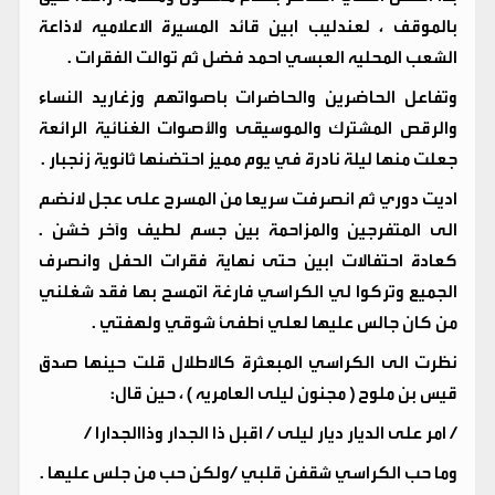
بالموقف ، لعندليب ابين قائد المسيرة الاعلاميه لاذاعة
الشعب المحليه العبسي احمد فضل ثم توالت الفقرات .
وتفاعل الحاضرين والحاضرات باصواتهم وزغاريد النساء
والرقص المشترك والموسيقى والأصوات الغنائية الرائعة
جعلت منها ليلة نادرة في يوم مميز احتضنها ثانوية زنجبار .
اديت دوري ثم انصرفت سريعا من المسرح على عجل لانضم
الى المتفرجين والمزاحمة بين جسم لطيف وآخر خشن .
كعادة احتفالات ابين حتى نهاية فقرات الحفل وانصرف
الجميع وتركوا لي الكراسي فارغة اتمسح بها فقد شغلني
من كان جالس عليها لعلي أطفئ شوقي ولهفتي .
نظرت الى الكراسي المبعثرة كالاطلال قلت حينها صدق
قيس بن ملوح ( مجنون ليلى العامريه ) ، حين قال:
/ امر على الديار ديار ليلى / اقبل ذا الجدار وذاالجدارا /
وما حب الكراسي شقفن قلبي /ولكن حب من جلس عليها .