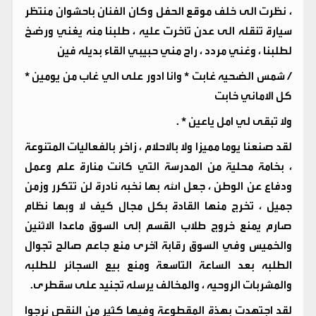
، نظرت الى خلف موقع الحفل وكان الفنان باحشوان منتظر
سيارة تنقله الى عدن تأخرت عليه ، طلبنا منه يغني ورضخ
لطلبنا ، وغني مردد ، راح مني حبيبي القاء بديله فين
/ شمس الضحيه غابت * وانا ادور على الي غاب من يومين *
كل الاماني خابت
ولا تبقى لي امل ياعين * .
لقد صنعنا يوما مميزا ولا بالاحلام ، زاخر بالفعاليات المتنوعة
، بخامة محلية من المدرسة التي كانت منارة علم وعمل
ودفاع عن الوطن ، جعل الله بها نخبه نادرة لن تتكرر وزمن
جميل ، تخرج منها القادة بكل مجال كيف لا وبها نظام
صارم يمنع خروج طلاب القسم إلى السوق ماعدا الاثنين
والخميس وفي السوق رقابة اُخرى منع جاعم صالح تجوال
الطلبه بعد الساعة التاسعة ومنع بيع السجائر للطلبه
والمشربات الروحيه ، والمخالف يرسله تجنيد على سقطرى.
لقد اجتهدت بهذة المقطوعة وفيها كثير من النقص نرجوا