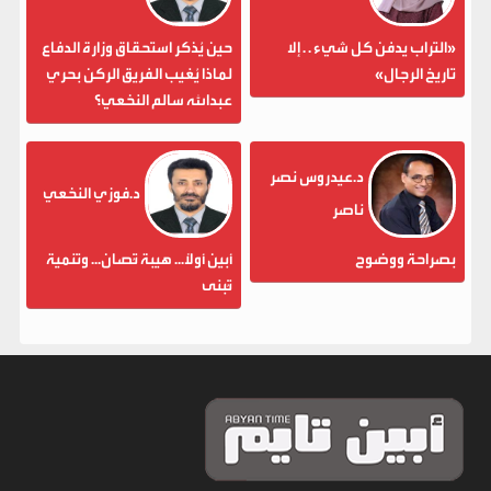
«التراب يدفن كل شيء . . إلا
حين يُذكر استحقاق وزارة الدفاع
تاريخ الرجال»
لماذا يُغيب الفريق الركن بحري
عبدالله سالم النخعي؟
د.عيدروس نصر
د.فوزي النخعي
ناصر
بصراحة ووضوح
أبين أولاً... هيبة تُصان... وتنمية
تُبنى