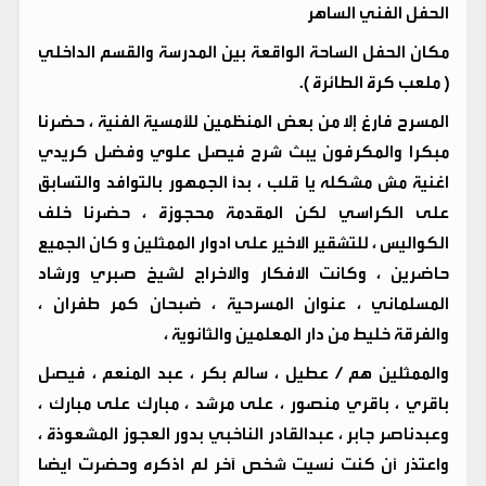
الحفل الفني الساهر
مكان الحفل الساحة الواقعة بين المدرسة والقسم الداخلي
( ملعب كرة الطائرة ).
المسرح فارغ إلا من بعض المنظمين للأمسية الفنية ، حضرنا
مبكرا والمكرفون يبث شرح فيصل علوي وفضل كريدي
اغنية مش مشكله يا قلب ، بدأ الجمهور بالتوافد والتسابق
على الكراسي لكن المقدمة محجوزة ، حضرنا خلف
الكواليس ، للتشقير الاخير على ادوار الممثلين و كان الجميع
حاضرين ، وكانت الافكار والاخراج لشيخ صبري ورشاد
المسلماني ، عنوان المسرحية ، ضبحان كمر طفران ،
والفرقة خليط من دار المعلمين والثانوية ،
والممثلين هم / عطيل ، سالم بكر ، عبد المنعم ، فيصل
باقري ، باقري منصور ، على مرشد ، مبارك على مبارك ،
وعبدناصر جابر ، عبدالقادر الناخبي بدور العجوز المشعوذة ،
واعتذر أن كنت نسيت شخص آخر لم اذكره وحضرت ايضا