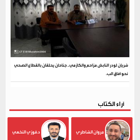
شريان لودر النابض مزاحم والكازمي.. جناحان يحلقان بالقطاع الصحي
نحو آفاق الب.
آراء الكتاب
مروان الشاطري
د.فوزي النخعي