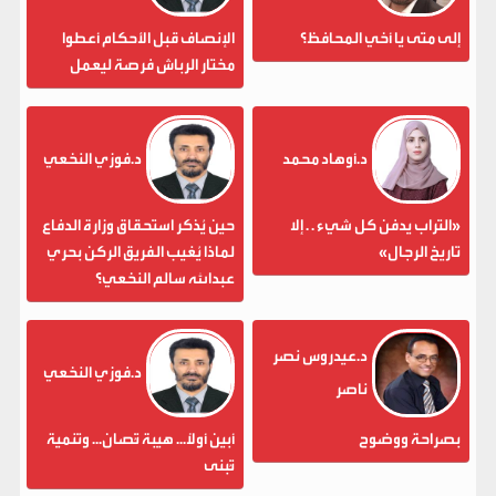
إلى متى يا أخي المحافظ؟
الإنصاف قبل الأحكام أعطوا
مختار الرباش فرصة ليعمل
د.أوهاد محمد
د.فوزي النخعي
«التراب يدفن كل شيء . . إلا
حين يُذكر استحقاق وزارة الدفاع
تاريخ الرجال»
لماذا يُغيب الفريق الركن بحري
عبدالله سالم النخعي؟
د.عيدروس نصر
د.فوزي النخعي
ناصر
بصراحة ووضوح
أبين أولاً... هيبة تُصان... وتنمية
تُبنى