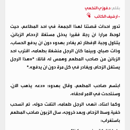
بقلم:
د.فوزي النخعي
- ارشيف الكاتب
تدور أحداث قصتنا لهذا الجمعة في أحد المطاعم، حيث
لوحِظ مرارًا أن رجلًا فقيرًا يدخل مستغلًا ازدحام الزبائن،
يتناول وجبة الإفطار ثم يغادر بهدوء دون أن يدفع الحساب،
وذات صباح، وبينما كان الرجل منشغلًا بطعامه، اقترب أحد
الزبائن من صاحب المطعم وهمس له قائلًا: *«هذا الرجل
يستغل الزحام، ويغادر في كل مرة دون أن يدفع».*
ابتسم صاحب المطعم، وقال بهدوء: «دعه يذهب الآن،
وسنتحدث في الأمر لاحقًا»،
وكما اعتاد، أنهى الرجل طعامه، التفت حوله، ثم انسحب
خفية وسط الزحام، وبعد خروجه، سأل الزبون صاحب المطعم
باستغراب: