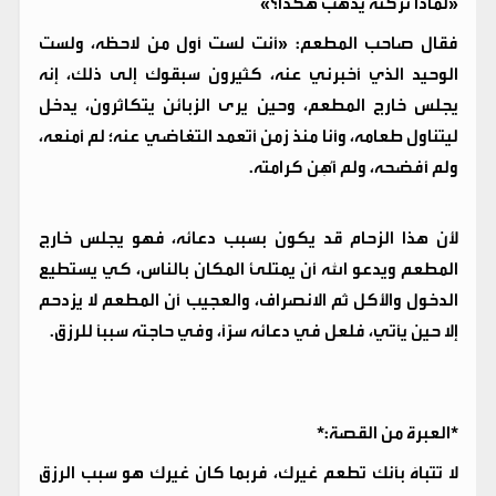
«لماذا تركته يذهب هكذا؟»
فقال صاحب المطعم: «أنت لست أول من لاحظه، ولست
الوحيد الذي أخبرني عنه، كثيرون سبقوك إلى ذلك، إنه
يجلس خارج المطعم، وحين يرى الزبائن يتكاثرون، يدخل
ليتناول طعامه، وأنا منذ زمن أتعمد التغاضي عنه؛ لم أمنعه،
ولم أفضحه، ولم أُهِن كرامته.
لأن هذا الزحام قد يكون بسبب دعائه، فهو يجلس خارج
المطعم ويدعو الله أن يمتلئ المكان بالناس، كي يستطيع
الدخول والأكل ثم الانصراف، والعجيب أن المطعم لا يزدحم
إلا حين يأتي، فلعل في دعائه سرًّا، وفي حاجته سببًا للرزق.
*العبرة من القصة:*
لا تتباهَ بأنك تطعم غيرك، فربما كان غيرك هو سبب الرزق