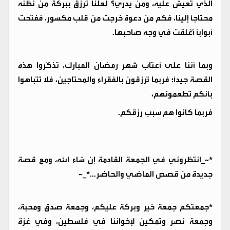
الذي تعيش عليه، ومن يدري؟ لعلنا نُرزق ببركة من نظنه
محتاجًا إلينا، فكم من دعوة خرجت من قلب مكسور، ففتحت
أبوابًا أُغلقت في وجه صاحبها.
وبما أننا على أعتاب شهر رمضان المبارك، تذكّروا هذه
القصة جيدًا؛ فربما تُرزقون بالفقراء والمحتاجين، فلا تتباهوا
بأنكم تطعمونهم،
فربما كانوا هم سبب رزقكم.
*~_انتظروني في الجمعة القادمة إن شاء الله، ومع قصة
جديدة من قصص الماضي والحاضر...*_~
*جمعتكم جمعة خير وبركة عليكم، وجمعة صدق ومحبة،
وجمعة نصر وتمكين لإخواننا في فلسطين، وفي غزة