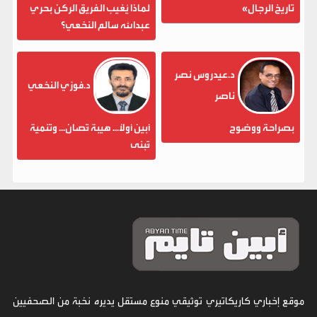
تاريخ الرجال»
لماذا يُغيب الفريق الركن بحري
عبدالله سالم النخعي؟
د.عيدروس نصر
د.فوزي النخعي
ناصر
بصراحة ووضوح
أبين أولاً... هيبة تُصان... وتنمية
تُبنى
موقع إخباري كاريكاتيري توثيقي منوع مستقل يديره نخبة من الصحفيين