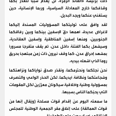
ذلك برئيسه «القائد الرمز»، لن يعدم سببًا للغدر بكما
وقذفكما خارج المعادلة السياسية، وربما الإنسانية، حين
يستغني عنكما ويجد البديل.
لقد وافق على توليتكما المسؤوليات المسندة إليكما
لأغراض عديدة، أهمها دقّ الإسفين بينكما وبين رفاقكما
الجنوبيين، ومنها إسفين المناطقية وإسفين العقائدية،
وسيشعل بكما الفتنة داخل عدن، ثم يقف متفرجًا مسرورًا
بمشهد إحراق عدن، كما وقف نيرون ذات زمنٍ مبتهجًا بحريق
روما الذي أشعله بيديه.
نحن نجلّكما ونحترمكما، ونقدّر صدق نواياكما ونزاهتكما
وشجاعتكما ونظافة أيديكما، لكن الحذر الواعي والتصرف
بمسؤولية وطنية وأخلاقية سيكونان معزّزين لكل المقومات
التي يحبّكما الناس بسببها.
ما سمعته اليوم عن إقدام قوات مسلحة (ويُقال إنها من
قوات العمالقة) على إغلاق مقر الجمعية الوطنية للمجلس
الانتقالي، أمر لا يبعث على الطمأنينة.