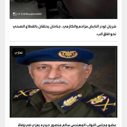
شريان لودر النابض مزاحم والكازمي.. جناحان يحلقان بالقطاع الصحي
نحو آفاق الب.
تعازي
عضو مجلس النواب المهندس سالم منصور حيدره يعزي في وفاة