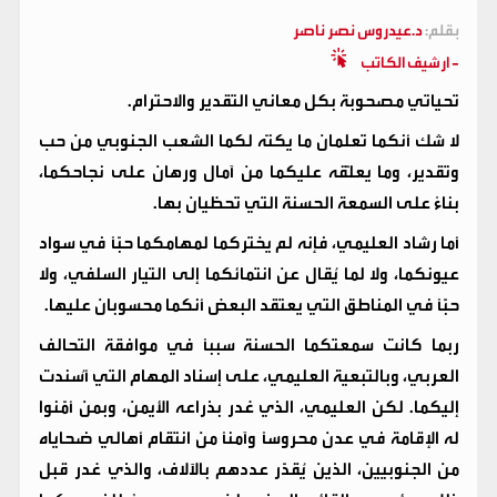
بقلم:
د.عيدروس نصر ناصر
- ارشيف الكاتب
تحياتي مصحوبة بكل معاني التقدير والاحترام.
لا شك أنكما تعلمان ما يكنّه لكما الشعب الجنوبي من حب
وتقدير، وما يعلّقه عليكما من آمال ورهان على نجاحكما،
بناءً على السمعة الحسنة التي تحظيان بها.
أما رشاد العليمي، فإنه لم يختركما لمهامكما حبًّا في سواد
عيونكما، ولا لما يُقال عن انتمائكما إلى التيار السلفي، ولا
حبًّا في المناطق التي يعتقد البعض أنكما محسوبان عليها.
ربما كانت سمعتكما الحسنة سببًا في موافقة التحالف
العربي، وبالتبعية العليمي، على إسناد المهام التي أُسندت
إليكما. لكن العليمي، الذي غدر بذراعه الأيمن، وبمن أمّنوا
له الإقامة في عدن محروسًا وآمنًا من انتقام أهالي ضحاياه
من الجنوبيين، الذين يُقدّر عددهم بالآلاف، والذي غدر قبل