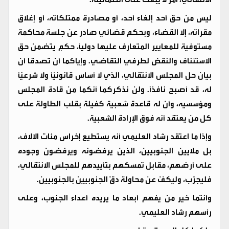
ليس من حق أحد إلغاء أحد، أو مصادرة ممتلكاته، أو إغلاق
مقراته، إلا القضاء، وبحكم قضائي صادر عن جلسة محاكمة
مستوفية للمعايير المتعارف عليها دوليًا، حكمٍ يتضمن حق
الاستئناف والنقض لطرفي التقاضي. وإياكما أن تصدقا أن
بيان حل المجلس الانتقالي، الذي لا أساس قانونيًّا ولا شرعيًّا
له، قد أصبح نافذًا. ولن نذكركما أنكما من قادة المجلس
ومؤسسيه، وأن له قاعدة شعبية كفيلة بقلب الطاولة على
كل من يعتقد أنه فوق الإرادة الشعبية.
وإذا ما اعتقد رشاد العليمي أنه يستطيع إخراس مئات الآلاف،
بل ملايين الجنوبيين، الذين يرفضونه ويرفضون وجوده
على أرضهم، مقابل تمسكهم بتأييدهم للمجلس الانتقالي،
فليجرّب، وليكفّ عن محاولة دقّ الجنوبيين بالجنوبيين.
وأنتما خير من يفهم أبعاد ما يريده أعداء الجنوب، وعلى
رأسهم رشاد العليمي.