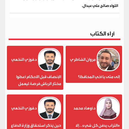
اللواء صالح علي عبدال.
آراء الكتاب
مروان الشاطري
د.فوزي النخعي
إلى متى يا أخي المحافظ؟
الإنصاف قبل الأحكام أعطوا
مختار الرباش فرصة ليعمل
د.أوهاد محمد
د.فوزي النخعي
«التراب يدفن كل شيء . . إلا
حين يُذكر استحقاق وزارة الدفاع