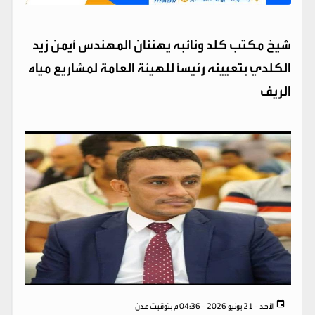
شيخ مكتب كلد ونائبه يهنئان المهندس أيمن زيد
الكلدي بتعيينه رئيساً للهيئة العامة لمشاريع مياه
الريف
الأحد - 21 يونيو 2026 - 04:36 م بتوقيت عدن