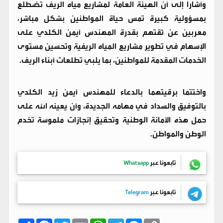
وأشارا إلى أن الهيئة العامة لمشاريع مياه الريف تضطلع
بمسؤولية كبيرة تمس حياة المواطنين بشكل مباشر،
معربين عن ثقتهم بقدرة المهندس أيمن الكلدي على
الإسهام في تطوير مشاريع المياه الريفية وتحسين مستوى
الخدمات المقدمة للمواطنين، بما يلبي تطلعات أبناء الريف.
واختتما برقيتهما بالدعاء للمهندس أيمن زيد الكلدي
بالتوفيق والسداد في مهامه الجديدة، وأن يعينه الله على
حمل هذه الأمانة الوطنية وتحقيق إنجازات ملموسة تخدم
الوطن والمواطن.
تابعونا عبر
Whatsapp
تابعونا عبر
Telegram
C
M
T
W
E
T
F
ا