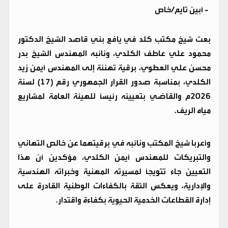
-
أبين تايم/خاص
بعث شيخ مكتب كلد في يافع بني قاصد الشيخ الدكتور
محمود علي عاطف الكلدي، ونائبه المهندس الشيخ بدر
محسن علي العطوي، برقية تهنئة إلى المهندس أيمن زيد
الكلدي، بمناسبة صدور القرار الجمهوري رقم (17) لسنة
2026م والقاضي بتعيينه رئيساً للهيئة العامة لمشاريع
مياه الريف.
وأعربا شيخ المكتب ونائبه في برقيتهما عن خالص التهاني
والتبريكات للمهندس أيمن الكلدي، مؤكدين أن هذا
التعيين جاء تتويجاً لمسيرته المهنية وخبراته الهندسية
والإدارية، ويعكس الثقة بالكفاءات الوطنية القادرة على
إدارة القطاعات الخدمية الحيوية بكفاءة واقتدار.