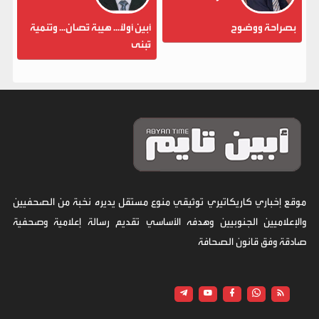
بصراحة ووضوح
أبين أولاً... هيبة تُصان... وتنمية
تُبنى
موقع إخباري كاريكاتيري توثيقي منوع مستقل يديره نخبة من الصحفيين
والإعلاميين الجنوبيين وهدفه الأساسي تقديم رسالة إعلامية وصحفية
صادقة وفق قانون الصحافة