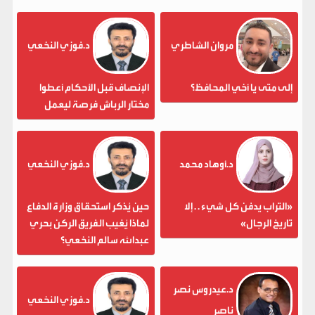
مروان الشاطري
د.فوزي النخعي
إلى متى يا أخي المحافظ؟
الإنصاف قبل الأحكام أعطوا
مختار الرباش فرصة ليعمل
د.أوهاد محمد
د.فوزي النخعي
«التراب يدفن كل شيء . . إلا
حين يُذكر استحقاق وزارة الدفاع
تاريخ الرجال»
لماذا يُغيب الفريق الركن بحري
عبدالله سالم النخعي؟
د.عيدروس نصر
د.فوزي النخعي
ناصر