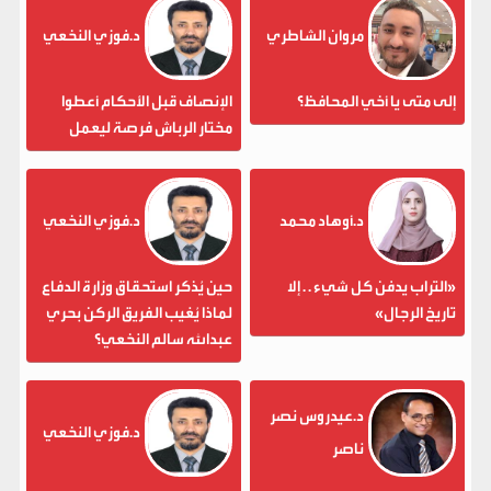
مروان الشاطري
د.فوزي النخعي
إلى متى يا أخي المحافظ؟
الإنصاف قبل الأحكام أعطوا
مختار الرباش فرصة ليعمل
د.أوهاد محمد
د.فوزي النخعي
«التراب يدفن كل شيء . . إلا
حين يُذكر استحقاق وزارة الدفاع
تاريخ الرجال»
لماذا يُغيب الفريق الركن بحري
عبدالله سالم النخعي؟
د.عيدروس نصر
د.فوزي النخعي
ناصر