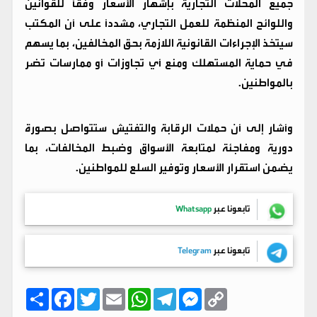
جميع المحلات التجارية بإشهار الأسعار وفقًا للقوانين
واللوائح المنظمة للعمل التجاري، مشددًا على أن المكتب
سيتخذ الإجراءات القانونية اللازمة بحق المخالفين، بما يسهم
في حماية المستهلك ومنع أي تجاوزات أو ممارسات تضر
بالمواطنين.
وأشار إلى أن حملات الرقابة والتفتيش ستتواصل بصورة
دورية ومفاجئة لمتابعة الأسواق وضبط المخالفات، بما
يضمن استقرار الأسعار وتوفير السلع للمواطنين.
تابعونا عبر
Whatsapp
تابعونا عبر
Telegram
C
M
T
W
E
T
F
ا
o
e
e
h
m
w
a
ن
p
s
l
a
a
i
c
ش