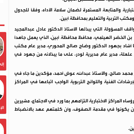
ارية والمتابعة المستمرة لضمان سلامة الأداء، وفقاً للجدول
 ومكتب التربية والتعليم بمحافظة أبين.
واقف المسؤولة التي يبذلها الأستاذ الدكتور عادل عبدالمجيد
ار بن الخضر الهيثمي، محافظ محافظة أبين، الذي يعمل جاهداً
ا أشاد بجهود الدكتور وضاح صالح المحوري، مدير عام مكتب
ح علعلة، مدير عام مديرية لودر، على ما يبذلانه من جهود في
إلى
محمد صالح، والأستاذ عبدالله عوض أحمد، مؤكدين ما جاء في
إرشادات الفنية واللوائح التربوية الواجب اتباعها في المراكز
ساء المراكز الاختبارية التزامهم بما ورد في الاجتماع، مشيرين
الإ
 أن يكونوا في مقدمة الصفوف، وأن كلمتهم عهد بالانضباط
ن.