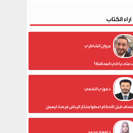
آراء الكتاب
مروان الشاطري
 متى يا أخي المحافظ؟
د.فوزي النخعي
نصاف قبل الأحكام أعطوا مختار الرباش فرصة ليعمل
د.أوهاد محمد