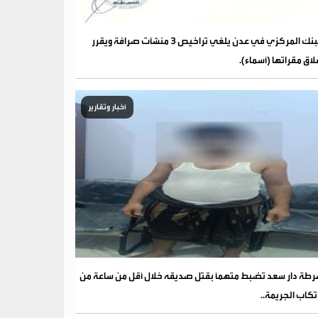
البنك المركزي في عدن يلغي تراخيص 3 منشآت صرافة ويقرر
لاق مقراتها (أسماء).
أخبار وتقارير
طة دار سعد تضبط متهماً بقتل صديقه خلال أقل من ساعة من
تكاب الجريمة..