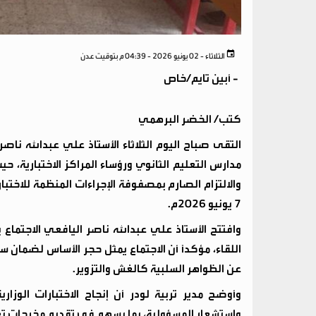
الثلاثاء - 02 يونيو 2026 - 04:39 م بتوقيت عدن
-
أبين تايم/خاص
كتب/ الخضر البرهمي
التقى صباح اليوم الثلاثاء الأستاذ علي عبدالله ناصر
مدارس التعليم الثانوي ورؤساء المراكز الاختبارية، حيث
والالتزام الصارم بمصفوفة الإجراءات المنظمة للاختبارا
7 يونيو 2026م.
وافتتح الأستاذ علي عبدالله ناصر اليافعي الاجتماع ب
اللقاء، مؤكداً أن الاجتماع يمثل حجر الأساس لضمان سير
عن الظواهر السلبية كالغش والتزوير.
وأوضح مدير تربية لودر أن إنجاح الاختبارات الو
واستشعار المسؤولية، بما يسهم في تقديم مخرجات تعل