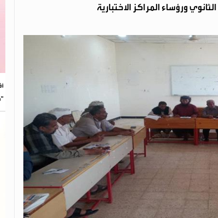
لثانوي ورؤساء المراكز الاختبارية
​أ
"م