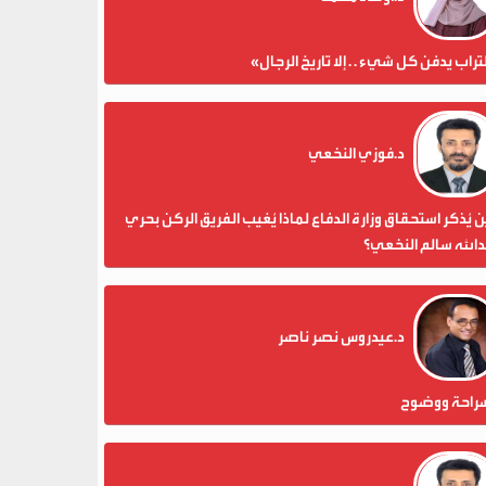
تراب يدفن كل شيء . . إلا تاريخ الرجال»
د.فوزي النخعي
 يُذكر استحقاق وزارة الدفاع لماذا يُغيب الفريق الركن بحري
الله سالم النخعي؟
د.عيدروس نصر ناصر
راحة ووضوح