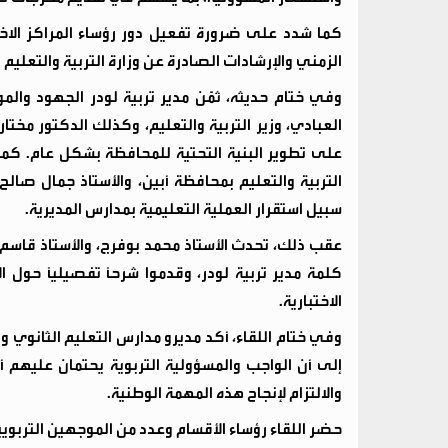
كما شدد على ضرورة تفعيل دور رؤساء المراكز الاختب
الزمني والإرشادات الصادرة عن وزارة التربية والتعليم
وفي ختام حديثه، ثمّن مدير تربية لودر الجهود والم
العبادي، وزير التربية والتعليم، وكذلك الدكتور مخت
على تطوير البنية التحتية للمحافظة بشكل عام. كم
التربية والتعليم بمحافظة أبين، والأستاذ جمال صال
سبيل استقرار العملية التعليمية بمدارس المديرية.
عقب ذلك، تحدث الأستاذ محمد بوفرج، والأستاذ قاسم 
كلمة مدير تربية لودر، وقدموا شرحاً تفصيلياً حول ال
الاختبارية.
وفي ختام اللقاء، أكد مديرو مدارس التعليم الثانوي ورؤ
إلى أن الواجب والمسؤولية التربوية يحتمان عليهم
والالتزام لإنجاح هذه المهمة الوطنية.
حضر اللقاء رؤساء الأقسام وعدد من الموجهين التربويي