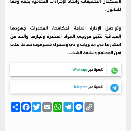
لاستكمال التحقيقات واتخاذ الإجراءات النظامية بحقه وفقاً
للقانون.
وتواصل الإدارة العامة لمكافحة المخدرات جهودها
الميدانية لتتبع مروجي المواد المخدرة وتجارها والحد من
انتشارها في مديريات وادي وصحراء حضرموت حفاظاً على
أمن المجتمع وسلامة الشباب.
تابعونا عبر
Whatsapp
تابعونا عبر
Telegram
C
M
T
W
E
T
F
ا
o
e
e
h
m
w
a
ن
p
s
l
a
a
i
c
ش
y
s
e
t
i
t
e
ر
b
t
l
s
g
e
L
o
e
A
r
n
i