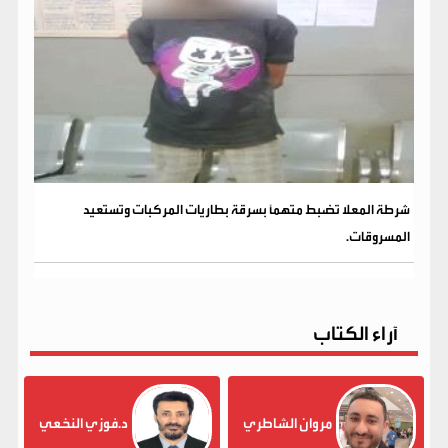
شرطة المعلا تضبط متهماً بسرقة بطاريات المركبات وتستعيد
المسروقات.
آراء الكتاب
مروان الشاطري
د.فوزي النخعي