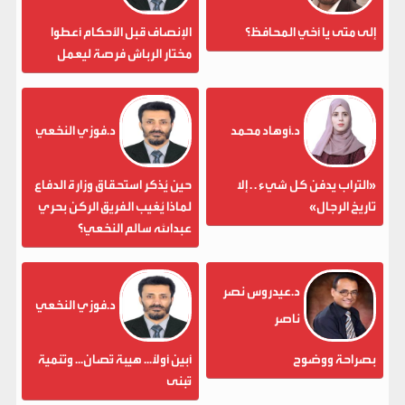
إلى متى يا أخي المحافظ؟
الإنصاف قبل الأحكام أعطوا
مختار الرباش فرصة ليعمل
د.أوهاد محمد
د.فوزي النخعي
«التراب يدفن كل شيء . . إلا
حين يُذكر استحقاق وزارة الدفاع
تاريخ الرجال»
لماذا يُغيب الفريق الركن بحري
عبدالله سالم النخعي؟
د.عيدروس نصر
د.فوزي النخعي
ناصر
بصراحة ووضوح
أبين أولاً... هيبة تُصان... وتنمية
تُبنى