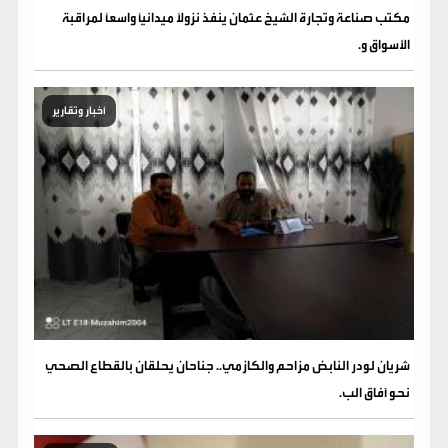
مكتب صناعة وتجارة الشيخ عثمان ينفذ نزولاً ميدانياً واسعاً لمراقبة
الأسواق و.
أخبار وتقارير
شريان لودر النابض مزاحم والكازمي.. جناحان يحلقان بالقطاع الصحي
نحو آفاق الب.