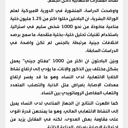
نشاط المسارات الالتهابية داخل الجسم.
وأوضحت الدراسة، المنشورة في الدورية الأميركية لعلم
الوراثة البشرية، أن الباحثين حللوا أكثر من 1.25 مليون خلية
مناعية مأخوذة من نحو 1000 شخص سليم في أستراليا،
باستخدام تقنيات تحليل خلية-بخلية متقدمة، ما سمح برصد
اختلافات جينية مرتبطة بالجنس لم تكن واضحة في
الدراسات السابقة.
وبيّن الباحثون أن أكثر من 1000 “مفتاح جيني” يعمل
بشكل مختلف بين الذكور والإناث، ما يؤدي إلى ارتفاع نشاط
الخلايا الالتهابية لدى النساء، وهو ما قد يفسر ارتفاع
معدلات الإصابة بأمراض مثل الذئبة والتصلب المتعدد
والتهاب المفاصل الروماتويدي بين النساء.
كما أظهرت النتائج أن الجهاز المناعي لدى النساء يميل
إلى النشاط الالتهابي العالي، وهو ما يمنحهن قدرة أقوى
على مقاومة بعض العدوى، لكنه في المقابل يزيد من
احتمالية الإصابة بأمراض المناعة الذاتية.