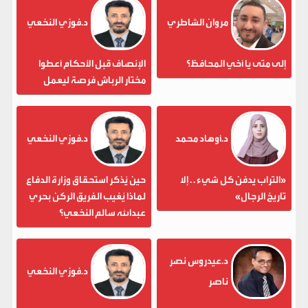
مروان الشاطري
د.فوزي النخعي
إلى متى يا أخي المحافظ؟
الإنصاف قبل الأحكام أعطوا
مختار الرباش فرصة ليعمل
د.أوهاد محمد
د.فوزي النخعي
«التراب يدفن كل شيء . . إلا
حين يُذكر استحقاق وزارة الدفاع
تاريخ الرجال»
لماذا يُغيب الفريق الركن بحري
عبدالله سالم النخعي؟
د.عيدروس نصر
د.فوزي النخعي
ناصر