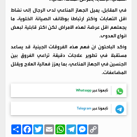
في المقابل، يميل الجهاز المناعي لدى الرجال إلى نشاط
أقل التهابات وأكثر ارتباطاً بوظائف الصيانة الخلوية، ما
يجعلهم أقل عرضة لهذه الأمراض لكن أكثر قابلية لبعض
أنواع العدوى.
وأكد الباحثون أن فهم هذه الفروقات الجينية قد يساعد
مستقبلاً في تطوير علاجات دقيقة تراعي الفروق بين
الجنسين في الجهاز المناعي، بما يعزز فعالية العلاج ويقلل
المضاعفات.
تابعونا عبر
Whatsapp
تابعونا عبر
Telegram
C
M
T
W
E
T
F
ا
o
e
e
h
m
w
a
ن
p
s
l
a
a
i
c
ش