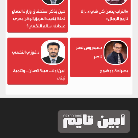
«التراب يدفن كل شيء . . إلا
حين يُذكر استحقاق وزارة الدفاع
تاريخ الرجال»
لماذا يُغيب الفريق الركن بحري
عبدالله سالم النخعي؟
د.عيدروس نصر
د.فوزي النخعي
ناصر
بصراحة ووضوح
أبين أولاً... هيبة تُصان... وتنمية
تُبنى