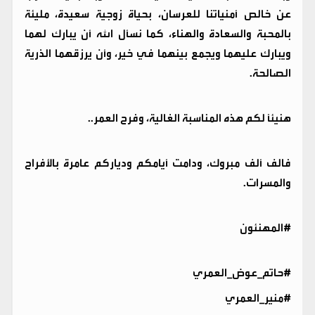
عن خالص أمنياتنا للعرسان، بحياة زوجية سعيدة، مليئة
بالمحبة والسعادة والهناء، كما نسأل الله أن يبارك لهما
ويبارك عليهما ويجمع بينهما في خير، وأن يرزقهما الذرية
الصالحة.
هنيئًا لكم هذه المناسبة الغالية، وفرح العمر..
فالف ألف مبروك، ودامت أيامكم ودياركم عامرة بالأفراح
والمسرات.
#المهنئون
#حاتم_عوض_العمري
#منير_العمري