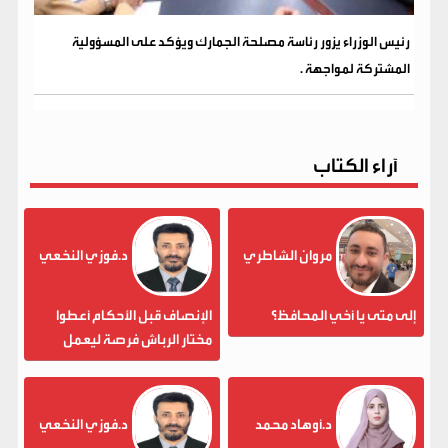
رئيس الوزراء يزور رئاسة مصلحة الجمارك ويؤكد على المسؤولية
المشتركة لمواجهة .
آراء الكتاب
مروان الشاطري
د.فوزي النخعي
إلى متى يا أخي المحافظ؟
الإنصاف قبل الأحكام أعطوا
مختار الرباش فرصة ليعمل
د.أوهاد محمد
د.فوزي النخعي