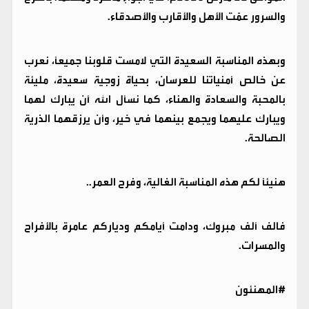
والسرور عمّت الأهل والأقارب والأصدقاء.
وبهذه المناسبة السعيدة التي لامست قلوبنا جميعًا، نعرب
عن خالص أمنياتنا للعرسان، بحياة زوجية سعيدة، مليئة
بالمحبة والسعادة والهناء، كما نسأل الله أن يبارك لهما
ويبارك عليهما ويجمع بينهما في خير، وأن يرزقهما الذرية
الصالحة.
هنيئًا لكم هذه المناسبة الغالية، وفرح العمر..
فالف ألف مبروك، ودامت أيامكم ودياركم عامرة بالأفراح
والمسرات.
#المهنئون