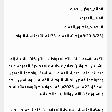
#حاتم_عوض_العمري
#منير_العمري
#الحميد_منصور_العمري
[23/‏3, 8:29 م] حاتم العمري 73: تهنئة بمناسبة الزواج ..
نتقدّم بأسمى آيات التهاني وأطيب التبريكات القلبية إلى
الشابين الخلوقين صلاح عبدالله علي حيدرة العمري، وزيد
عبدالله علي حيدرة العمري، بمناسبة زواجهما الميمون
ودخولهما قفص الحياة الزوجية الذهبي، يوم أمس الأحد
الموافق 22 مارس 2026م، في أجواءٍ ماطرة ومفعمة بالفرح
والسرور عمّت الأهل والأقارب والأصدقاء.
وبهذه المناسبة السعيدة التي لامست قلوبنا جميعًا، نعرب