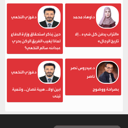
د.أوهاد محمد
د.فوزي النخعي
«التراب يدفن كل شيء . . إلا
حين يُذكر استحقاق وزارة الدفاع
تاريخ الرجال»
لماذا يُغيب الفريق الركن بحري
عبدالله سالم النخعي؟
د.عيدروس نصر
د.فوزي النخعي
ناصر
بصراحة ووضوح
أبين أولاً... هيبة تُصان... وتنمية
تُبنى