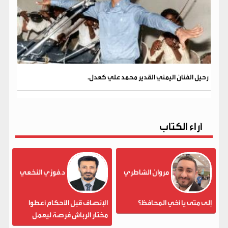
رحيل الفنان اليمني القدير محمد علي كعدل.
آراء الكتاب
مروان الشاطري
د.فوزي النخعي
إلى متى يا أخي المحافظ؟
الإنصاف قبل الأحكام أعطوا
مختار الرباش فرصة ليعمل