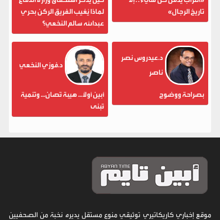
تاريخ الرجال»
لماذا يُغيب الفريق الركن بحري
عبدالله سالم النخعي؟
د.عيدروس نصر
د.فوزي النخعي
ناصر
بصراحة ووضوح
أبين أولاً... هيبة تُصان... وتنمية
تُبنى
موقع إخباري كاريكاتيري توثيقي منوع مستقل يديره نخبة من الصحفيين