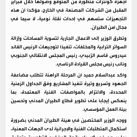
أجهزة كونترات متطورة من المتوقع وصولها خلال فبراير
المقبل من الشركات المصنعة في الخارج، مؤكدًا أن هذه
التجهيزات ستسهم في إحداث نقلة نوعية، لا سيما في
مجال أمن الطيران.
وتطرق الوزير إلى الأعمال الجارية لتسوية المساحات وإزالة
السواتر الترابية والمخلفات، تنفيذًا لتوجيهات الرئيس القائد
عيدروس قاسم الزُبيدي، رئيس المجلس الانتقالي الجنوبي
ونائب رئيس مجلس القيادة الرئاسي.
وأكد عبدالسلام حميد أن المرحلة الراهنة تتطلب مضاعفة
الجهود وتسريع وتيرة تنفيذ المشاريع وفق الجداول الزمنية
المحددة، والالتزام بالمواصفات الفنية المعتمدة، بما
ينعكس إيجابًا على تطوير قطاع الطيران المدني وتحسين
بيئة العمل المؤسسي.
ووجه الوزير المختصين في هيئة الطيران المدني بضرورة
استكمال المتطلبات الفنية والإجرائية لدى الجهات المعنية،