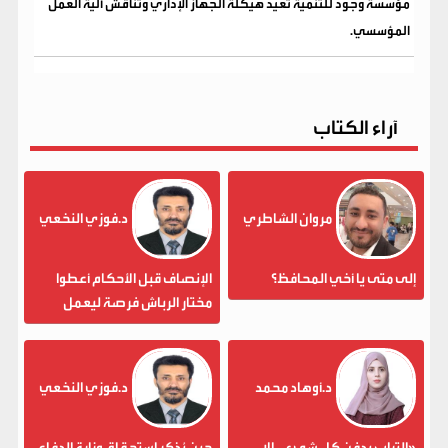
مؤسسة وجود للتنمية تعيد هيكلة الجهاز الإداري وتناقش آلية العمل
المؤسسي.
آراء الكتاب
مروان الشاطري
د.فوزي النخعي
إلى متى يا أخي المحافظ؟
الإنصاف قبل الأحكام أعطوا
مختار الرباش فرصة ليعمل
د.أوهاد محمد
د.فوزي النخعي
«التراب يدفن كل شيء . . إلا
حين يُذكر استحقاق وزارة الدفاع