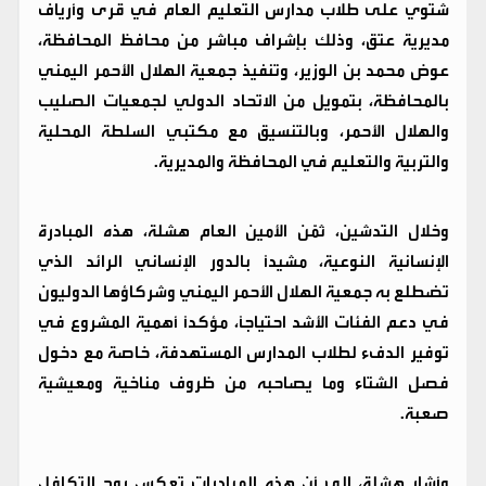
شتوي على طلاب مدارس التعليم العام في قرى وأرياف
مديرية عتق، وذلك بإشراف مباشر من محافظ المحافظة،
عوض محمد بن الوزير، وتنفيذ جمعية الهلال الأحمر اليمني
بالمحافظة، بتمويل من الاتحاد الدولي لجمعيات الصليب
والهلال الأحمر، وبالتنسيق مع مكتبي السلطة المحلية
والتربية والتعليم في المحافظة والمديرية.
وخلال التدشين، ثمّن الأمين العام هشلة، هذه المبادرة
الإنسانية النوعية، مشيدًا بالدور الإنساني الرائد الذي
تضطلع به جمعية الهلال الأحمر اليمني وشركاؤها الدوليون
في دعم الفئات الأشد احتياجًا، مؤكدًا أهمية المشروع في
توفير الدفء لطلاب المدارس المستهدفة، خاصة مع دخول
فصل الشتاء وما يصاحبه من ظروف مناخية ومعيشية
صعبة.
وأشار هشلة، إلى أن هذه المبادرات تعكس روح التكافل