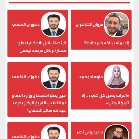
مروان الشاطري
د.فوزي النخعي
إلى متى يا أخي المحافظ؟
الإنصاف قبل الأحكام أعطوا
مختار الرباش فرصة ليعمل
د.أوهاد محمد
د.فوزي النخعي
«التراب يدفن كل شيء . . إلا
حين يُذكر استحقاق وزارة الدفاع
تاريخ الرجال»
لماذا يُغيب الفريق الركن بحري
عبدالله سالم النخعي؟
د.عيدروس نصر
د.فوزي النخعي