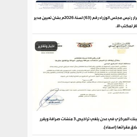
قرار رئيس مجلس الوزراء رقم (63) لسنة 2026م بشأن تعيين مدير
مًّ لمكتب الأ.
أخبار وتقارير
البنك المركزي في عدن يلغي تراخيص 3 منشآت صرافة ويقرر
لاق مقراتها (أسماء).