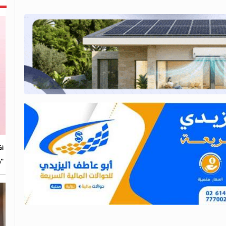
​أ
"م