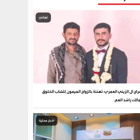
تهاني
فراح آل الزيني العمري: تهنئة بالزواج الميمون للشاب الخلوق
الك راشد العم.
أخبار محلية