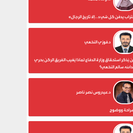
تراب يدفن كل شيء . . إلا تاريخ الرجال»
د.فوزي النخعي
 يُذكر استحقاق وزارة الدفاع لماذا يُغيب الفريق الركن بحري
الله سالم النخعي؟
د.عيدروس نصر ناصر
راحة ووضوح