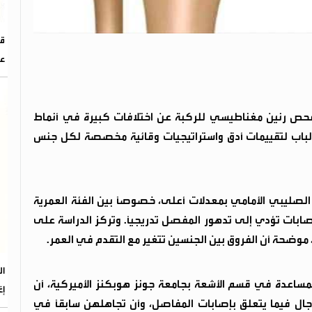
عا
ة حديثة أجريت على أكثر من 13 ألف فحص رنين مغناطيسي للركبة عن اختلافات كبيرة في أنماط
 الباب لتقييمات أدق واستراتيجيات وقائية مخصصة لكل جنس
 الصليبي الأمامي بمعدلات أعلى، خصوصًا بين الفئة العمرية
فوق 40 عامًا أكثر عرضة لإصابات تؤدي إلى تدهور المفصل تدريجيًا. وتركز الدراسة على
 موضحة أن الفروق بين الجنسين تتغير مع التقدم في العمر.
لمساعدة في قسم الأشعة بجامعة جونز هوبكنز الأميركية، أن
إغ
جال فيما يتعلق بإصابات المفاصل، وأن تجاهلهن سابقًا في