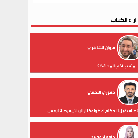
آراء الكتاب
مروان الشاطري
 متى يا أخي المحافظ؟
د.فوزي النخعي
نصاف قبل الأحكام أعطوا مختار الرباش فرصة ليعمل
د.أوهاد محمد