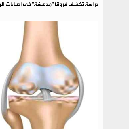
دراسة تكشف فروقًا "مدهشة" في إصابات الركب