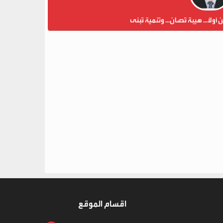
ن أولاً... هيبة تُصان... وتنمية تُبنى
اقسام الموقع