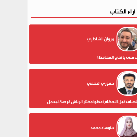
آراء الكتاب
مروان الشاطري
 متى يا أخي المحافظ؟
د.فوزي النخعي
نصاف قبل الأحكام أعطوا مختار الرباش فرصة ليعمل
د.أوهاد محمد