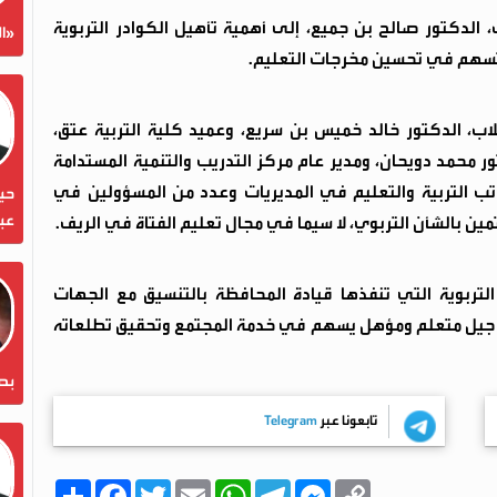
 الدكتور صالح بن جميع، إلى أهمية تأهيل الكوادر التربوية
«ال
وتسهم في تحسين مخرجات التعليم.
، الدكتور خالد خميس بن سريع، وعميد كلية التربية عتق،
ور محمد دويحان، ومدير عام مركز التدريب والتنمية المستدامة
تب التربية والتعليم في المديريات وعدد من المسؤولين في
حين
عبد
ين بالشأن التربوي، لا سيما في مجال تعليم الفتاة في الريف.
ربوية التي تنفذها قيادة المحافظة بالتنسيق مع الجهات
اء جيل متعلم ومؤهل يسهم في خدمة المجتمع وتحقيق تطلعاته
بص
تابعونا عبر
Telegram
C
M
T
W
E
T
F
ا