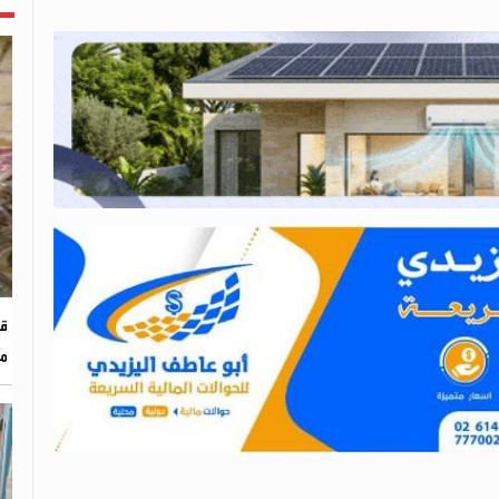
قو
من