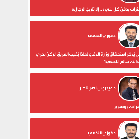
تراب يدفن كل شيء . . إلا تاريخ الرجال»
د.فوزي النخعي
 يُذكر استحقاق وزارة الدفاع لماذا يُغيب الفريق الركن بحري
الله سالم النخعي؟
د.عيدروس نصر ناصر
راحة ووضوح
د.فوزي النخعي