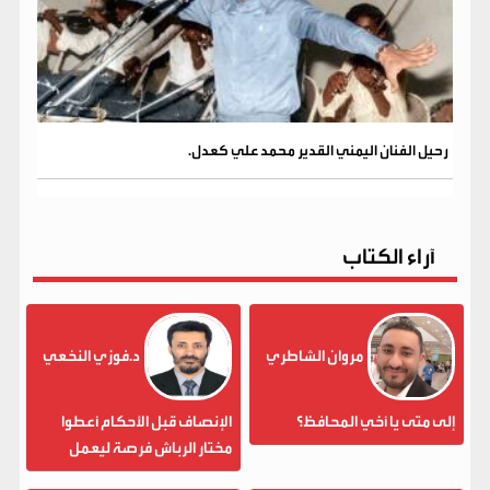
رحيل الفنان اليمني القدير محمد علي كعدل.
آراء الكتاب
مروان الشاطري
د.فوزي النخعي
إلى متى يا أخي المحافظ؟
الإنصاف قبل الأحكام أعطوا
مختار الرباش فرصة ليعمل