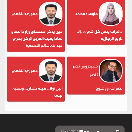
د.أوهاد محمد
د.فوزي النخعي
«التراب يدفن كل شيء . . إلا
حين يُذكر استحقاق وزارة الدفاع
تاريخ الرجال»
لماذا يُغيب الفريق الركن بحري
عبدالله سالم النخعي؟
د.عيدروس نصر
د.فوزي النخعي
ناصر
بصراحة ووضوح
أبين أولاً... هيبة تُصان... وتنمية
تُبنى