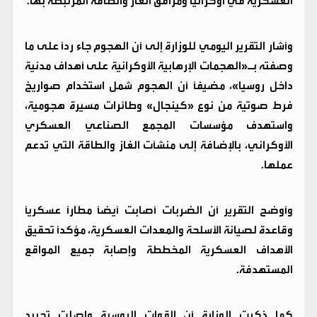
العسكرية في أوكرانيا ومرافق الغاز والطاقة المرتبطة بها.
وأشار التقرير اليومي للوزارة إلى أن الهجوم جاء رداً على ما
وصفته بـ«الهجمات الإرهابية الأوكرانية على أهداف مدنية
داخل روسيا»، مضيفًا أن الهجوم شمل استخدام صواريخ
فرط صوتية من نوع «كينجال» وطائرات مسيرة هجومية،
واستهدف مؤسسات المجمع الصناعي العسكري
الأوكراني، بالإضافة إلى منشآت الغاز والطاقة التي تدعم
عملها.
وأوضح التقرير أن الضربات أصابت أيضًا مطارًا عسكريًا
وقاعدة لصيانة الأسلحة والمعدات العسكرية، مؤكداً تحقيق
الأهداف العسكرية المخططة وإصابة جميع المواقع
المستهدفة.
كما ذكرت الوزارة أن القوات الروسية واصلت تحييد