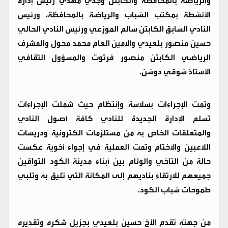
والرياضة بالمحافظة والكابتن وجدي مهدي رئيس إدارة
الأنشطة بمكتب الشباب والرياضة بالمحافظة، ورئيس
النادي السابق الكابتن سالم الموزعي ورئيس النادي الحالي
حسين منصور بلعيدي والامين العام محمد محول والمشرف
الرياضي الكابتن منصور فرتوت والمسؤول الثقافي
الأستاذ شوقي دوشن.
وتمت الإجراءات بسلاسة وإنتظام حيث شملت الإجراءات
تسلم الإدارة الجديدة للنادي كافة أصول النادي
والمتعلقات الخاص به من مستلزمات الكترونية ودريسات
اللاعبين والاختام وتمت العملية في إجواء أخوية عكست
حالة من التآخي والوئام بين أبناء مدينة الكود التواقين
جميعهم للارتقاء بناديهم إلى المكانة التي تليق به وتلبي
طموحات شباب الكود.
من جهته تقدم الأخ حسين بلعيدي بجزيل شكره وتقديره