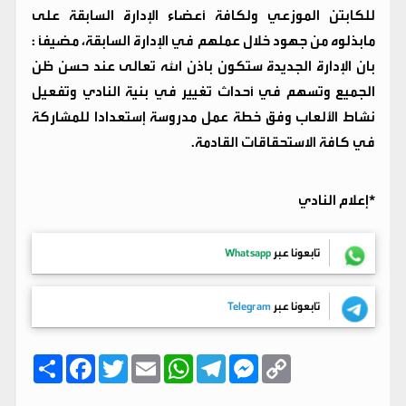
للكابتن الموزعي ولكافة أعضاء الإدارة السابقة على
مابذلوه من جهود خلال عملهم في الإدارة السابقة، مضيفاً :
بان الإدارة الجديدة ستكون باذن الله تعالى عند حسن ظن
الجميع وتسهم في أحداث تغيير في بنية النادي وتفعيل
نشاط الألعاب وفق خطة عمل مدروسة إستعدادا للمشاركة
في كافة الاستحقاقات القادمة.
*إعلام النادي
تابعونا عبر
Whatsapp
تابعونا عبر
Telegram
C
M
T
W
E
T
F
ا
o
e
e
h
m
w
a
ن
p
s
l
a
a
i
c
ش
y
s
e
t
i
t
e
ر