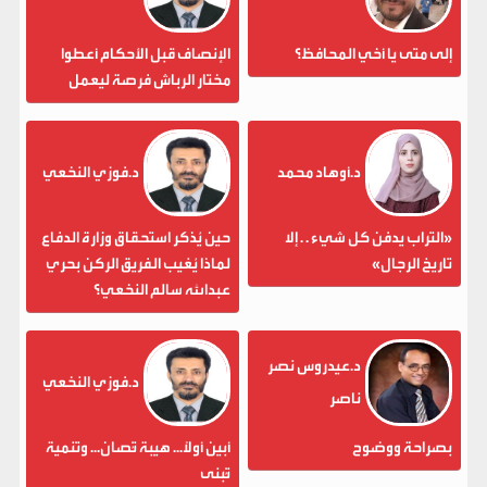
إلى متى يا أخي المحافظ؟
الإنصاف قبل الأحكام أعطوا
مختار الرباش فرصة ليعمل
د.أوهاد محمد
د.فوزي النخعي
«التراب يدفن كل شيء . . إلا
حين يُذكر استحقاق وزارة الدفاع
تاريخ الرجال»
لماذا يُغيب الفريق الركن بحري
عبدالله سالم النخعي؟
د.عيدروس نصر
د.فوزي النخعي
ناصر
بصراحة ووضوح
أبين أولاً... هيبة تُصان... وتنمية
تُبنى