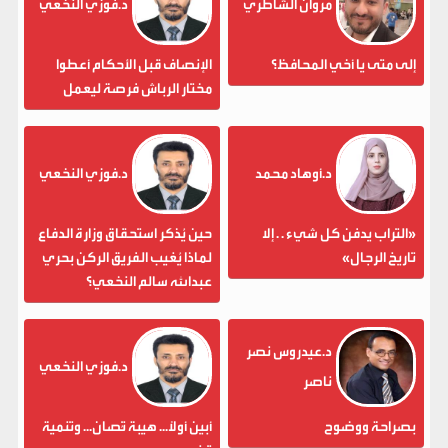
مروان الشاطري
د.فوزي النخعي
إلى متى يا أخي المحافظ؟
الإنصاف قبل الأحكام أعطوا
مختار الرباش فرصة ليعمل
د.أوهاد محمد
د.فوزي النخعي
«التراب يدفن كل شيء . . إلا
حين يُذكر استحقاق وزارة الدفاع
تاريخ الرجال»
لماذا يُغيب الفريق الركن بحري
عبدالله سالم النخعي؟
د.عيدروس نصر
د.فوزي النخعي
ناصر
بصراحة ووضوح
أبين أولاً... هيبة تُصان... وتنمية