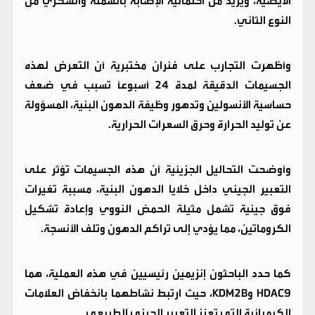
الأيضية، ويزيد من احتمالية الإصابة بالسمنة والسكري من
النوع الثاني.
وأظهرت التجارب على فئران مختبرية أن التعرض لهذه
الجسيمات الدقيقة لمدة 24 أسبوعًا تسبب في ضعف
حساسية الأنسولين وتدهور وظيفة الدهون البنية، المسؤولة
عن توليد الحرارة وحرق السعرات الحرارية.
وأوضحت التحاليل الجزيئية أن هذه الجسيمات تؤثر على
التعبير الجيني داخل خلايا الدهون البنية، مسببة تغيرات
فوق جينية تشمل مثيلة الحمض النووي وإعادة تشكيل
الكروماتين، مما يؤدي إلى تراكم الدهون وتلف الأنسجة.
كما حدد الباحثون إنزيمين رئيسيين في هذه العملية، هما
HDAC9 وKDM2B، حيث ارتبط نشاطهما بانخفاض العلامات
الكيميائية التي تعزز التعبير الجيني الطبيعي.