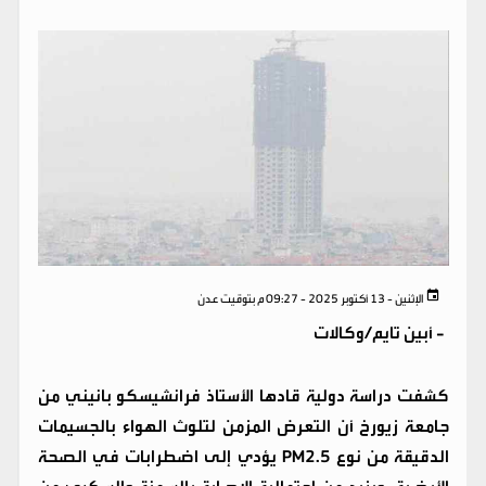
الإثنين - 13 أكتوبر 2025 - 09:27 م بتوقيت عدن
-
أبين تايم/وكالات
كشفت دراسة دولية قادها الأستاذ فرانشيسكو بانيني من
جامعة زيورخ أن التعرض المزمن لتلوث الهواء بالجسيمات
الدقيقة من نوع PM2.5 يؤدي إلى اضطرابات في الصحة