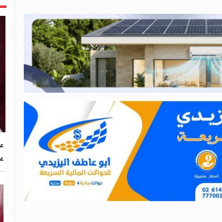
عض
عا