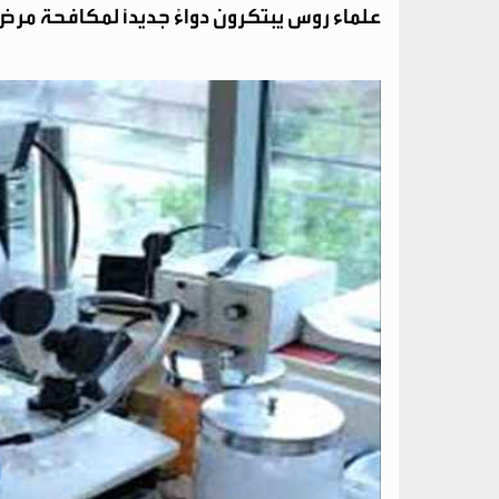
علماء روس يبتكرون دواءً جديدًا لمكافحة مر