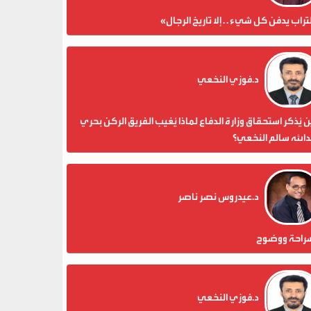
تراب يدفن كل شيء . . إلا تاريخ الرجال»
د.فوزي النخعي
 يُذكر استحقاق وزارة الدفاع لماذا يُغيب الفريق الركن بحري
الله سالم النخعي؟
د.عيدروس نصر ناصر
راحة ووضوح
د.فوزي النخعي