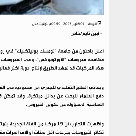
الأربعاء - 01 أكتوبر 2025 - 09:59 م بتوقيت عدن
-
أبين تايم/خاص
أعلن باحثون من جامعة "تومسك بوليتكنيك" في روسي
مكافحة فيروسات "الأورثوبوكس"، وهي الفيروسات ا
هذه المركبات قد تمهّد الطريق لإنتاج أدوية أكثر فعالية 
ويعاني العلاج التقليدي للجدري من محدودية في الفاع
دفع العلماء للبحث عن بدائل مبتكرة. وقد تمكّن 
الأساسية المسؤولة عن تكوين الفيروس.
وأظهرت التجارب أن 19 مركبًا من ا
تكاثر الفيروسات بجرعات أقل بمئات أو آلاف المرات م