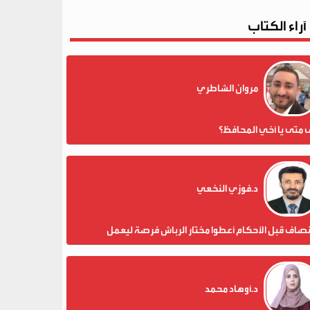
آراء الكتاب
مروان الشاطري
 متى يا أخي المحافظ؟
د.فوزي النخعي
نصاف قبل الأحكام أعطوا مختار الرباش فرصة ليعمل
د.أوهاد محمد