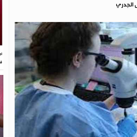
ض الجدري
أم
في