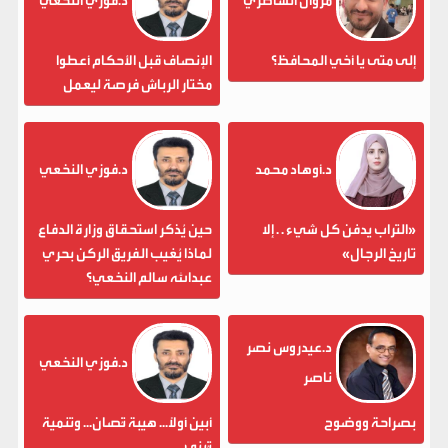
مروان الشاطري
د.فوزي النخعي
إلى متى يا أخي المحافظ؟
الإنصاف قبل الأحكام أعطوا
مختار الرباش فرصة ليعمل
د.أوهاد محمد
د.فوزي النخعي
«التراب يدفن كل شيء . . إلا
حين يُذكر استحقاق وزارة الدفاع
تاريخ الرجال»
لماذا يُغيب الفريق الركن بحري
عبدالله سالم النخعي؟
د.عيدروس نصر
د.فوزي النخعي
ناصر
بصراحة ووضوح
أبين أولاً... هيبة تُصان... وتنمية
تُبنى