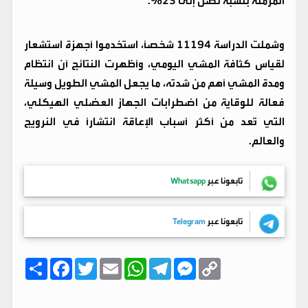
المزمنة بنسبة تصل إلى 23%.
وشملت الدراسة 11194 شخصاً، استخدموا أجهزة استشعار
لقياس كثافة المشي اليومي، وأظهرت النتائج أن انتظام
ومدة المشي أهم من شدته، ما يجعل المشي الطويل وسيلة
فعالة للوقاية من اضطرابات الجهاز العضلي الهيكلي،
التي تُعد من أكثر أسباب الإعاقة انتشارًا في النرويج
والعالم.
تابعونا عبر
Whatsapp
تابعونا عبر
Telegram
C
M
T
W
E
T
F
ا
o
e
e
h
m
w
a
ن
p
s
l
a
a
i
c
ش
y
s
e
t
i
t
e
ر
b
t
l
s
g
e
L