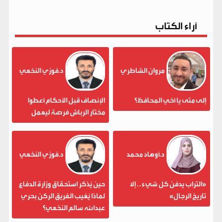
آراء الكتاب
مروان الشاطري
د.فوزي النخعي
إلى متى يا أخي المحافظ؟
الإنصاف قبل الأحكام أعطوا
مختار الرباش فرصة ليعمل
د.أوهاد محمد
د.فوزي النخعي
«التراب يدفن كل شيء . . إلا
حين يُذكر استحقاق وزارة الدفاع
تاريخ الرجال»
لماذا يُغيب الفريق الركن بحري
عبدالله سالم النخعي؟