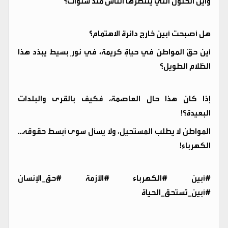
وأين الحلول التي ينتظرها الناس منذ سنوات؟
هل أصبحت أبين خارج دائرة الاهتمام؟
أين حقّ المواطن في حياةٍ كريمة، في نورٍ بسيط يبدّد هذا
الظلام الطويل؟
إذا كان هذا حال العاصمة، فكيف بالقرى والبلدات
البعيدة؟!
المواطن لا يطلب المستحيل، ولا يسأل سوى أبسط حقوقه…
الكهرباء!
#أبين #الكهرباء #الأزمة #حق_الإنسان
#أبين_تستحق_الحياة