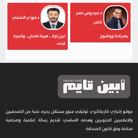
د.عيدروس نصر
د.فوزي النخعي
ناصر
بصراحة ووضوح
أبين أولاً... هيبة تُصان... وتنمية
تُبنى
موقع إخباري كاريكاتيري توثيقي منوع مستقل يديره نخبة من الصحفيين
والإعلاميين الجنوبيين وهدفه الأساسي تقديم رسالة إعلامية وصحفية
صادقة وفق قانون الصحافة