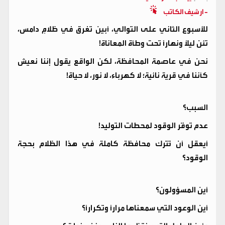
- ارشيف الكاتب
للأسبوع الثاني على التوالي، أبين تغرق في ظلامٍ دامس،
تئن ليلًا ونهارًا تحت وطأة المعاناة!
نحن في عاصمة المحافظة، لكن الواقع يقول إننا نعيش
كأننا في قرية نائية؛ لا كهرباء، لا نور، لا حياة!
السبب؟
عدم توفّر الوقود لمحطات التوليد!
أيعقل أن تُترك محافظة كاملة في هذا الظلام بحجة
الوقود؟
أين المسؤولون؟
أين الوعود التي سمعناها مرارًا وتكرارًا؟