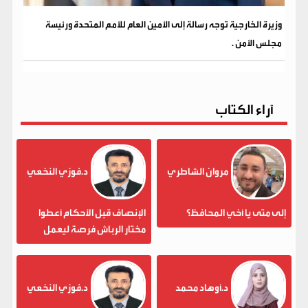
وزيرة الخارجية توجه رسالة إلى الأمين العام للأمم المتحدة ورئيسة
مجلس الأمن .
آراء الكتاب
مروان الشاطري
د.فوزي النخعي
إلى متى يا أخي المحافظ؟
الإنصاف قبل الأحكام أعطوا
مختار الرباش فرصة ليعمل
د.أوهاد محمد
د.فوزي النخعي