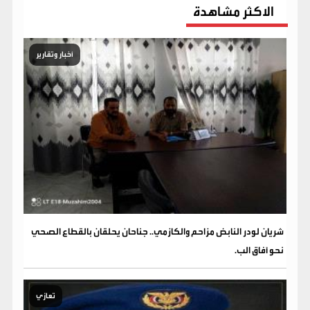
الاكثر مشاهدة
أخبار وتقارير
شريان لودر النابض مزاحم والكازمي.. جناحان يحلقان بالقطاع الصحي
نحو آفاق الب.
تعازي