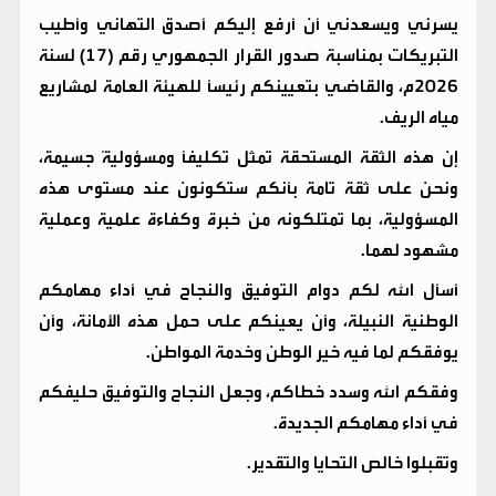
يسرني ويسعدني أن أرفع إليكم أصدق التهاني وأطيب
التبريكات بمناسبة صدور القرار الجمهوري رقم (17) لسنة
2026م، والقاضي بتعيينكم رئيساً للهيئة العامة لمشاريع
مياه الريف.
إن هذه الثقة المستحقة تمثل تكليفاً ومسؤوليةً جسيمة،
ونحن على ثقة تامة بأنكم ستكونون عند مستوى هذه
المسؤولية، بما تمتلكونه من خبرة وكفاءة علمية وعملية
مشهود لهما.
أسأل الله لكم دوام التوفيق والنجاح في أداء مهامكم
الوطنية النبيلة، وأن يعينكم على حمل هذه الأمانة، وأن
يوفقكم لما فيه خير الوطن وخدمة المواطن.
وفقكم الله وسدد خطاكم، وجعل النجاح والتوفيق حليفكم
في أداء مهامكم الجديدة.
وتقبلوا خالص التحايا والتقدير.