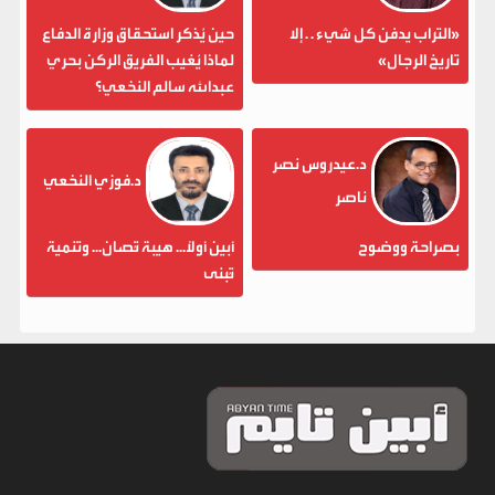
«التراب يدفن كل شيء . . إلا
حين يُذكر استحقاق وزارة الدفاع
تاريخ الرجال»
لماذا يُغيب الفريق الركن بحري
عبدالله سالم النخعي؟
د.عيدروس نصر
د.فوزي النخعي
ناصر
بصراحة ووضوح
أبين أولاً... هيبة تُصان... وتنمية
تُبنى