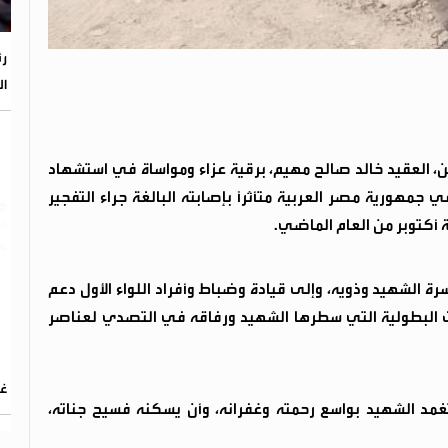
رئ
ال
، العقيد خالد صالح مهيم، برقية عزاء ومواساة في استشهاد
جمهورية مصر العربية متأثراً بإصابته البالغة جراء التفجير
 أكتوبر من العام الماضي.
رة الشهيد وذويه، وإلى قيادة وضباط وأفراد اللواء الأول دعم
ات البطولية التي سطرها الشهيد ورفاقه في التصدي لعناصر
غر
غمد الشهيد بواسع رحمته وغفرانه، وأن يسكنه فسيح جناته،