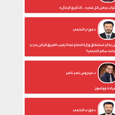
تراب يدفن كل شيء . . إلا تاريخ الرجال»
د.فوزي النخعي
 يُذكر استحقاق وزارة الدفاع لماذا يُغيب الفريق الركن بحري
الله سالم النخعي؟
د.عيدروس نصر ناصر
راحة ووضوح
د.فوزي النخعي