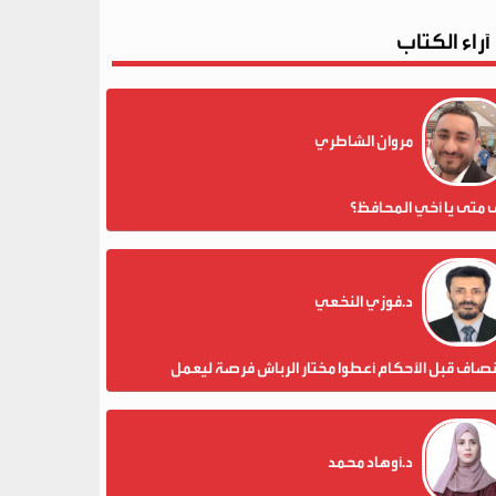
آراء الكتاب
مروان الشاطري
 متى يا أخي المحافظ؟
د.فوزي النخعي
نصاف قبل الأحكام أعطوا مختار الرباش فرصة ليعمل
د.أوهاد محمد