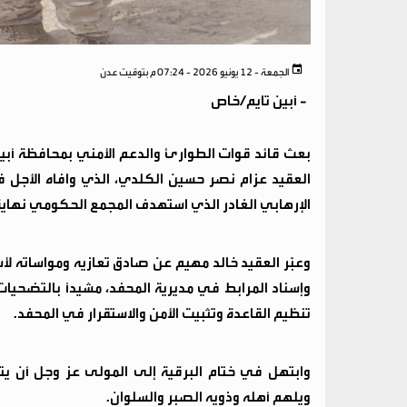
الجمعة - 12 يونيو 2026 - 07:24 م بتوقيت عدن
-
أبين تايم/خاص
بعث قائد قوات الطوارئ والدعم الأمني بمحافظة أبين
العقيد عزام نصر حسين الكلدي، الذي وافاه الأجل في 
الإرهابي الغادر الذي استهدف المجمع الحكومي نهاية
وعبّر العقيد خالد مهيم عن صادق تعازيه ومواساته لأس
وإسناد المرابط في مديرية المحفد، مشيداً بالتضحي
تنظيم القاعدة وتثبيت الأمن والاستقرار في المحفد.
وابتهل في ختام البرقية إلى المولى عز وجل أن يت
ويلهم أهله وذويه الصبر والسلوان.