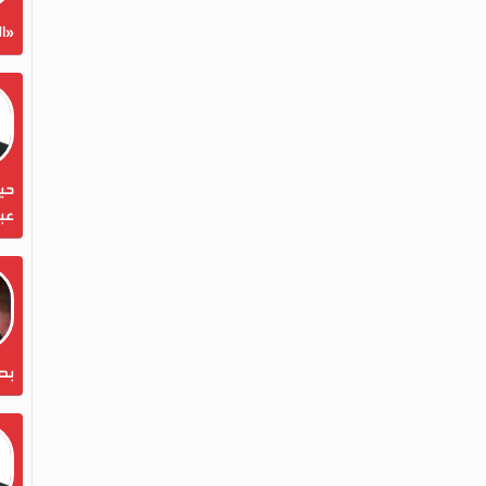
«ال
حين
عبد
بص