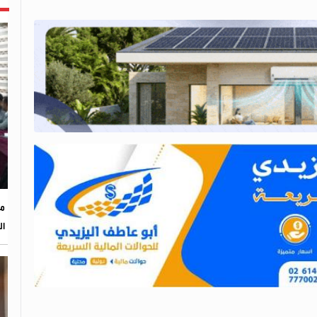
مح
ال