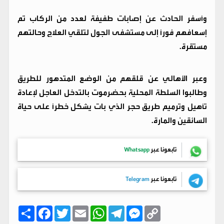
وأسفر الحادث عن إصابات طفيفة لعدد من الركاب تم
إسعافهم فوراً إلى مستشفى الجول لتلقي العلاج وحالتهم
مستقرة.
وعبر الأهالي عن قلقهم من الوضع المتدهور للطريق
وطالبوا السلطة المحلية بحضرموت بالتدخل العاجل لإعادة
تأهيل وترميم طريق حجر الذي بات يشكل خطراً على حياة
السائقين والمارة.
تابعونا عبر
Whatsapp
تابعونا عبر
Telegram
C
M
T
W
E
T
F
ا
o
e
e
h
m
w
a
ن