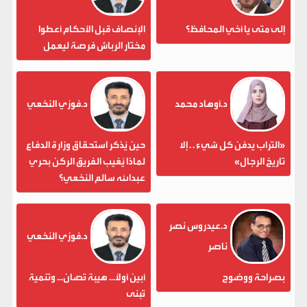
إلى متى يا أخي المحافظ؟
الإنصاف قبل الأحكام أعطوا
مختار الرباش فرصة ليعمل
د.أوهاد محمد
د.فوزي النخعي
«التراب يدفن كل شيء . . إلا
حين يُذكر استحقاق وزارة الدفاع
تاريخ الرجال»
لماذا يُغيب الفريق الركن بحري
عبدالله سالم النخعي؟
د.عيدروس نصر
د.فوزي النخعي
ناصر
بصراحة ووضوح
أبين أولاً... هيبة تُصان... وتنمية
تُبنى