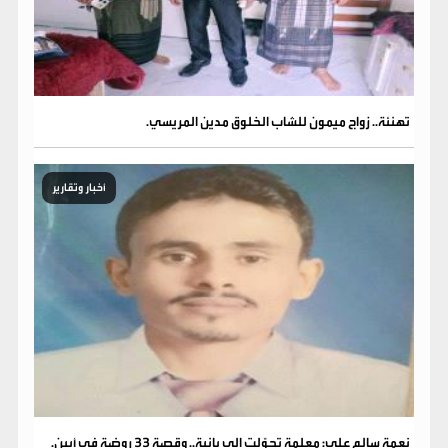
تهنئة.. زواج ميمون للشاب الخلوق مدين المريسي.
أخبار وتقارير
نعمة سالم علي: معلمة تحوّلت إلى بانية.. وقصة 33 روضة في أبين.