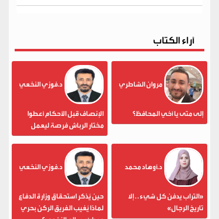
آراء الكتاب
مروان الشاطري
د.فوزي النخعي
إلى متى يا أخي المحافظ؟
الإنصاف قبل الأحكام أعطوا
مختار الرباش فرصة ليعمل
د.أوهاد محمد
د.فوزي النخعي
«التراب يدفن كل شيء . . إلا
حين يُذكر استحقاق وزارة الدفاع
تاريخ الرجال»
لماذا يُغيب الفريق الركن بحري