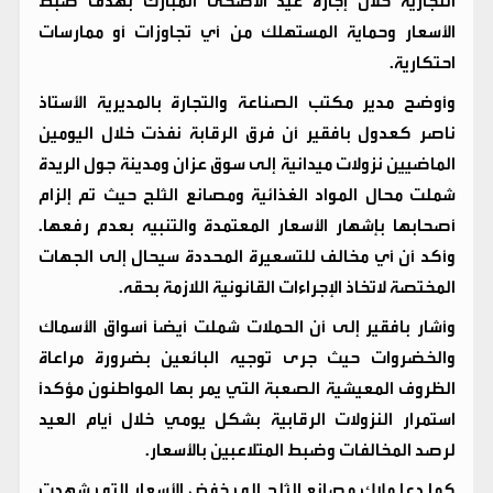
التجارية خلال إجازة عيد الأضحى المبارك بهدف ضبط
الأسعار وحماية المستهلك من أي تجاوزات أو ممارسات
احتكارية.
وأوضح مدير مكتب الصناعة والتجارة بالمديرية الأستاذ
ناصر كعدول بافقير أن فرق الرقابة نفذت خلال اليومين
الماضيين نزولات ميدانية إلى سوق عزان ومدينة جول الريدة
شملت محال المواد الغذائية ومصانع الثلج حيث تم إلزام
أصحابها بإشهار الأسعار المعتمدة والتنبيه بعدم رفعها.
وأكد أن أي مخالف للتسعيرة المحددة سيحال إلى الجهات
المختصة لاتخاذ الإجراءات القانونية اللازمة بحقه.
وأشار بافقير إلى أن الحملات شملت أيضاً أسواق الأسماك
والخضروات حيث جرى توجيه البائعين بضرورة مراعاة
الظروف المعيشية الصعبة التي يمر بها المواطنون مؤكداً
استمرار النزولات الرقابية بشكل يومي خلال أيام العيد
لرصد المخالفات وضبط المتلاعبين بالأسعار.
كما دعا ملاك مصانع الثلج إلى خفض الأسعار التي شهدت