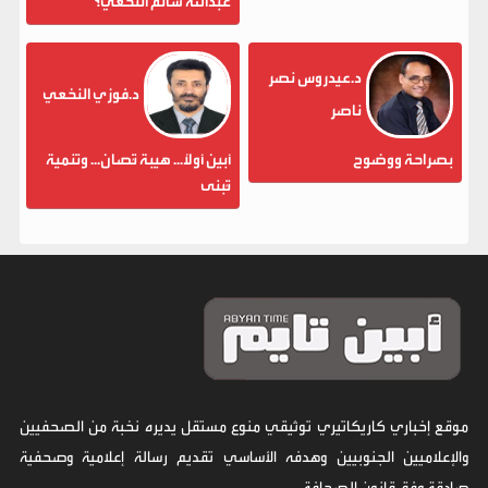
عبدالله سالم النخعي؟
د.عيدروس نصر
د.فوزي النخعي
ناصر
بصراحة ووضوح
أبين أولاً... هيبة تُصان... وتنمية
تُبنى
موقع إخباري كاريكاتيري توثيقي منوع مستقل يديره نخبة من الصحفيين
والإعلاميين الجنوبيين وهدفه الأساسي تقديم رسالة إعلامية وصحفية
صادقة وفق قانون الصحافة