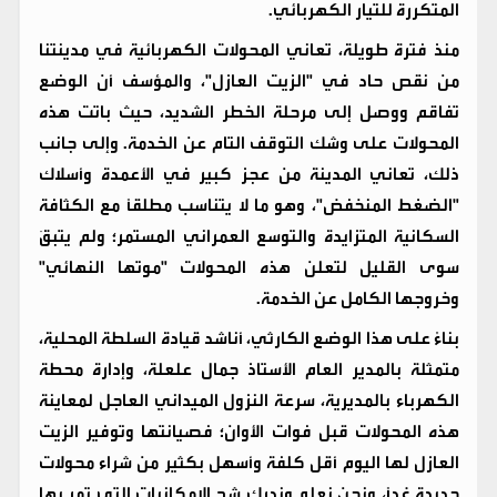
المتكررة للتيار الكهربائي.
​منذ فترة طويلة، تعاني المحولات الكهربائية في مدينتنا
من نقص حاد في "الزيت العازل"، والمؤسف أن الوضع
تفاقم ووصل إلى مرحلة الخطر الشديد، حيث باتت هذه
المحولات على وشك التوقف التام عن الخدمة. وإلى جانب
ذلك، تعاني المدينة من عجز كبير في الأعمدة وأسلاك
"الضغط المنخفض"، وهو ما لا يتناسب مطلقاً مع الكثافة
السكانية المتزايدة والتوسع العمراني المستمر؛ ولم يتبقَ
سوى القليل لتعلن هذه المحولات "موتها النهائي"
وخروجها الكامل عن الخدمة.
​بناءً على هذا الوضع الكارثي، أناشد قيادة السلطة المحلية،
متمثلة بالمدير العام الأستاذ جمال علعلة، وإدارة محطة
الكهرباء بالمديرية، سرعة النزول الميداني العاجل لمعاينة
هذه المحولات قبل فوات الأوان؛ فصيانتها وتوفير الزيت
العازل لها اليوم أقل كلفة وأسهل بكثير من شراء محولات
جديدة غداً، ونحن نعلم وندرك شح الإمكانيات التي تمر بها