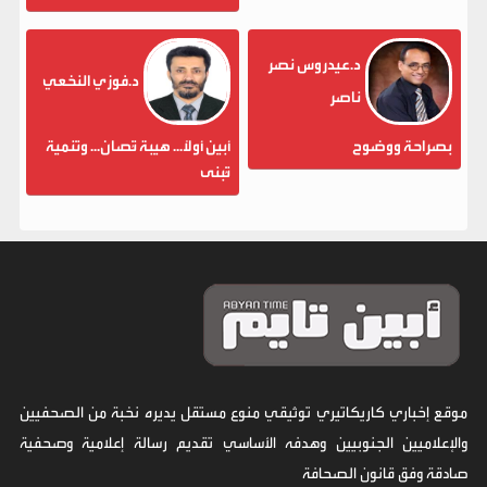
د.عيدروس نصر
د.فوزي النخعي
ناصر
بصراحة ووضوح
أبين أولاً... هيبة تُصان... وتنمية
تُبنى
موقع إخباري كاريكاتيري توثيقي منوع مستقل يديره نخبة من الصحفيين
والإعلاميين الجنوبيين وهدفه الأساسي تقديم رسالة إعلامية وصحفية
صادقة وفق قانون الصحافة