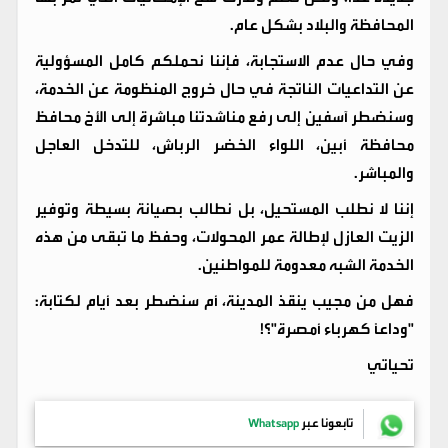
المحافظة والبلاد بشكل عام.
​وفي حال عدم الاستجابة، فإننا نحملكم كامل المسؤولية
عن التداعيات الناتجة في حال خروج المنظومة عن الخدمة،
وسنضطر آسفين إلى رفع مناشدتنا مباشرة إلى الأخ محافظ
محافظة أبين، اللواء الخضر الرباش، للتدخل العاجل
والمباشر.
​إننا لا نطلب المستحيل، بل نطالب بصيانة بسيطة وتوفير
الزيت العازل لإطالة عمر المحولات، وحفظ ما تبقى من هذه
الخدمة الشبه معدومة للمواطنين.
​فهل من مجيب ينقذ المدينة، أم سنضطر بعد أيام لكتابة:
"وداعاً كهرباء أمصرة"؟!
​تحياتي
تابعونا عبر
Whatsapp