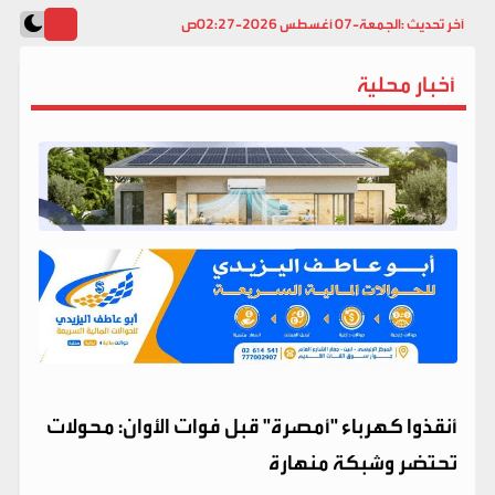
آخر تحديث :
الجمعة-07 أغسطس 2026-02:27ص
أخبار محلية
​أنقذوا كهرباء "أمصرة" قبل فوات الأوان: محولات
تحتضر وشبكة منهارة