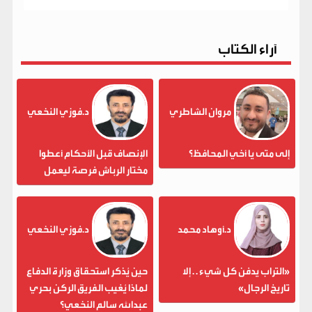
آراء الكتاب
مروان الشاطري
د.فوزي النخعي
إلى متى يا أخي المحافظ؟
الإنصاف قبل الأحكام أعطوا
مختار الرباش فرصة ليعمل
د.أوهاد محمد
د.فوزي النخعي
«التراب يدفن كل شيء . . إلا
حين يُذكر استحقاق وزارة الدفاع
تاريخ الرجال»
لماذا يُغيب الفريق الركن بحري
عبدالله سالم النخعي؟