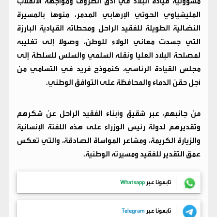
مسؤولية قيادة البلاد في أدق الظروف ومواجهة الانقلاب
المليشياوي الحوثي الإرهابي المدمر، منوهاً بالمسيرة
النضالية الطويلة للفقيد الراحل ومحطاته القيادية البارزة
التي جسدت معاني الولاء للوطن، وصولاً إلى تغليبه
لمصلحة البلاد العليا ونقله السلمي والسلس للسلطة إلى
مجلس القيادة الرئاسي، كنموذج فريد في التسامي من
أجل حقن الدماء والمحافظة على التوافق الوطني.
من جانبهم، عبر شقيق وأبناء الفقيد الراحل عن شكرهم
وتقديرهم لدولة رئيس الوزراء على هذه اللفتة الإنسانية
والزيارة الكريمة، ومشاعر المواساة الصادقة، والتي تعكس
عمق التقدير للفقيد ومسيرته الوطنية.
تابعونا عبر
Whatsapp
تابعونا عبر
Telegram