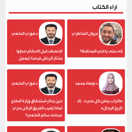
آراء الكتاب
مروان الشاطري
د.فوزي النخعي
إلى متى يا أخي المحافظ؟
الإنصاف قبل الأحكام أعطوا
مختار الرباش فرصة ليعمل
د.أوهاد محمد
د.فوزي النخعي
«التراب يدفن كل شيء . . إلا
حين يُذكر استحقاق وزارة الدفاع
تاريخ الرجال»
لماذا يُغيب الفريق الركن بحري
عبدالله سالم النخعي؟