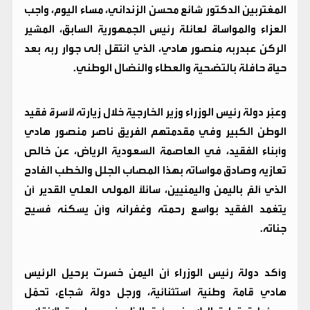
المغتربين الدكتور شائع محسن الزنداني، مساء اليوم، واجب
العزاء والمواساة لعائلة رئيس الجمهورية السابق، المشير
الركن عبدربه منصور هادي، الذي انتقل إلى جوار ربه بعد
حياة حافلة بالتضحية والعطاء والنضال الوطني.
وعبّر دولة رئيس الوزراء وزير الخارجية خلال زيارته لأسرة فقيد
الوطن الكبير وفي مقدمتهم الفريق ناصر منصور هادي
وأبناء الفقيد، في العاصمة السعودية الرياض، عن خالص
تعازيه وصادق مواساته بهذا المصاب الجلل والخطب الفادح
الذي ألمّ باليمن واليمنيين، سائلاً المولى العلي القدير أن
يتغمد الفقيد بواسع رحمته وغفرانه وأن يسكنه فسيح
جناته.
وأكد دولة رئيس الوزراء أن اليمن خسرت برحيل الرئيس
هادي قامة وطنية استثنائية، ورجل دولة شجاع، تحمّل