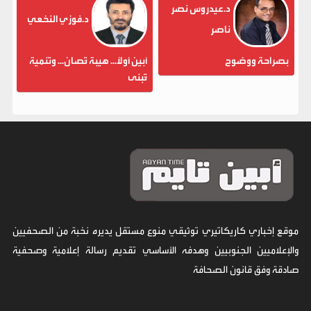
د.عيدروس نصر
د.فوزي النخعي
ناصر
بصراحة ووضوح
أبين أولاً... هيبة تُصان... وتنمية
تُبنى
موقع إخباري كاريكاتيري توثيقي منوع مستقل يديره نخبة من الصحفيين
والإعلاميين الجنوبيين وهدفه الأساسي تقديم رسالة إعلامية وصحفية
صادقة وفق قانون الصحافة