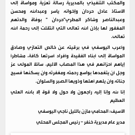
والمكتب التنفيذي بالمديرية رسالة تعزية ومواساة إلى
الأستاذ عادل حردان وإخوانه ياسر وعبدالله ومحسن
وعبدالناصر وشاكر المطري"حردان " بوفاة والدتهم
المغفور لها بإذن الله تعالى التي انتقلت إلى رحمة الله
تعالى.
وأعرب اليوسفي في برقيته عن خالص التعازي وصادق
المواساة إلى أبناء الفقيدة وأفراد أسرتها كافة، مشاطراً
إياهم أحزانهم في هذا المصاب الأليم، سائلاً المولى عز
وجل أن يتغمدها بواسع رحمته ومغفرته وأن يسكنها فسيح
جناته وأن يلهم أهلها وذويها الصبر والسلوان.
إنا لله وإنا إليه راجعون ولا حول ولا قوة إلا بالله العلي
العظيم
الأسيف: المحامي مازن بالليل ناجي اليوسفي
مدير عام مديرية خنفر – رئيس المجلس المحلي