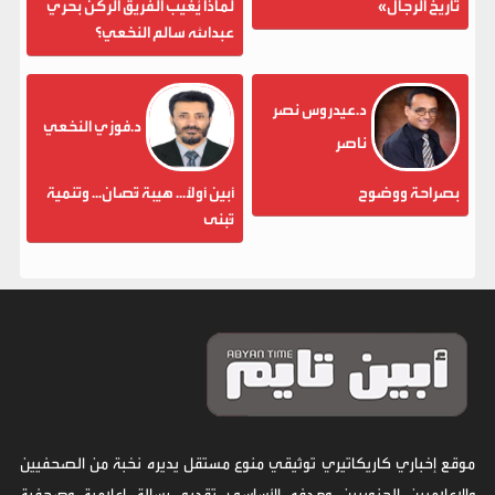
تاريخ الرجال»
لماذا يُغيب الفريق الركن بحري
عبدالله سالم النخعي؟
د.عيدروس نصر
د.فوزي النخعي
ناصر
بصراحة ووضوح
أبين أولاً... هيبة تُصان... وتنمية
تُبنى
موقع إخباري كاريكاتيري توثيقي منوع مستقل يديره نخبة من الصحفيين
والإعلاميين الجنوبيين وهدفه الأساسي تقديم رسالة إعلامية وصحفية