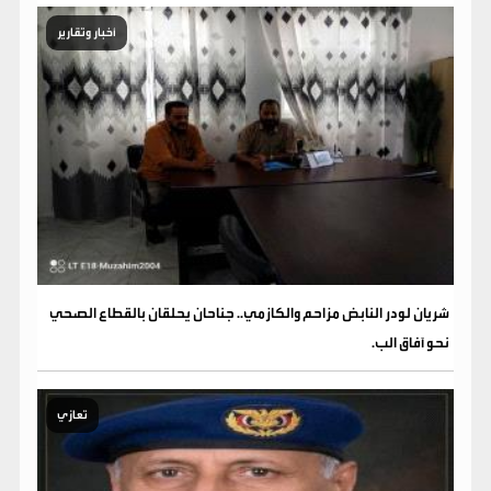
أخبار وتقارير
شريان لودر النابض مزاحم والكازمي.. جناحان يحلقان بالقطاع الصحي
نحو آفاق الب.
تعازي