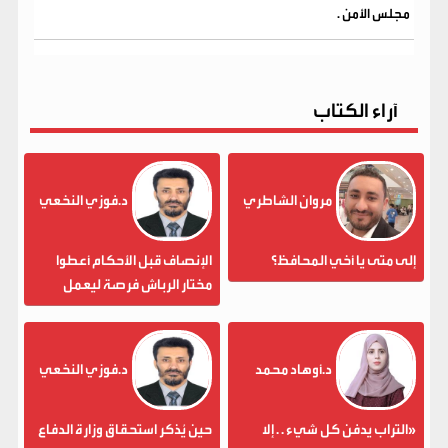
مجلس الأمن .
آراء الكتاب
مروان الشاطري
د.فوزي النخعي
إلى متى يا أخي المحافظ؟
الإنصاف قبل الأحكام أعطوا
مختار الرباش فرصة ليعمل
د.أوهاد محمد
د.فوزي النخعي
«التراب يدفن كل شيء . . إلا
حين يُذكر استحقاق وزارة الدفاع