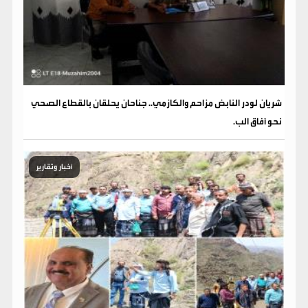
شريان لودر النابض مزاحم والكازمي.. جناحان يحلقان بالقطاع الصحي
نحو آفاق الب.
أخبار وتقارير