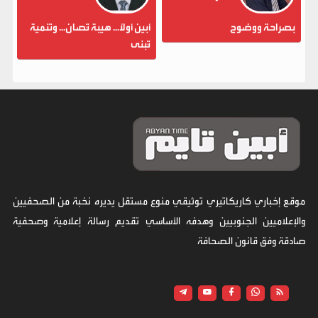
بصراحة ووضوح
أبين أولاً... هيبة تُصان... وتنمية
تُبنى
موقع إخباري كاريكاتيري توثيقي منوع مستقل يديره نخبة من الصحفيين
والإعلاميين الجنوبيين وهدفه الأساسي تقديم رسالة إعلامية وصحفية
صادقة وفق قانون الصحافة