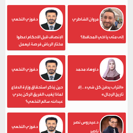
مروان الشاطري
د.فوزي النخعي
إلى متى يا أخي المحافظ؟
الإنصاف قبل الأحكام أعطوا
مختار الرباش فرصة ليعمل
د.أوهاد محمد
د.فوزي النخعي
«التراب يدفن كل شيء . . إلا
حين يُذكر استحقاق وزارة الدفاع
تاريخ الرجال»
لماذا يُغيب الفريق الركن بحري
عبدالله سالم النخعي؟
د.عيدروس نصر
د.فوزي النخعي
ناصر