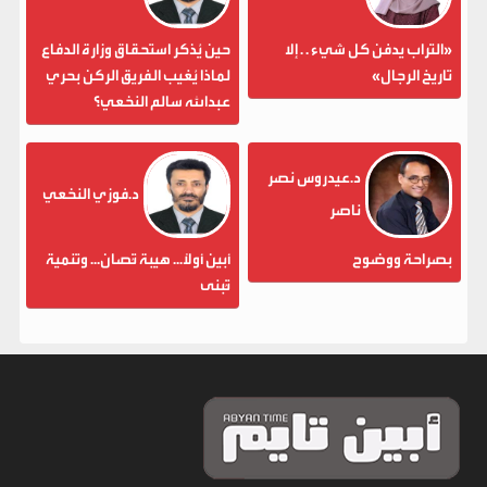
«التراب يدفن كل شيء . . إلا
حين يُذكر استحقاق وزارة الدفاع
تاريخ الرجال»
لماذا يُغيب الفريق الركن بحري
عبدالله سالم النخعي؟
د.عيدروس نصر
د.فوزي النخعي
ناصر
بصراحة ووضوح
أبين أولاً... هيبة تُصان... وتنمية
تُبنى