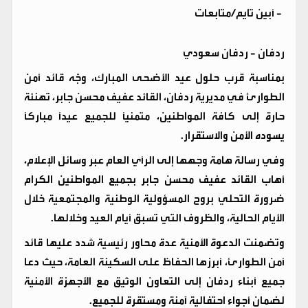
-
أبين تايم/متابعات
ردفان - ردفان سعودي
بمناسبة قرب حلول عيد الأضحى المبارك، وجّه قائد أمن
الطوارئ في مديرية ردفان، القائد عفيف محسن جابر، تهنئة
حارة إلى كافة المواطنين، متمنياً للجميع عيداً مباركاً
يسوده الأمن والاستقرار.
وفي رسالة هامة وجهها إلى الرأي العام عبر وسائل الإعلام،
أهاب القائد عفيف محسن جابر بجميع المواطنين الكرام
ضرورة التحلي بروح المسؤولية الوطنية والمجتمعية خلال
الأيام الحالية، والظروف التي تسبق أيام العيد وخلالها.
وتضمنت الدعوة الأمنية عدة محاور رئيسية شدد عليها قائد
أمن الطوارئ، أبرزها الحفاظ على السكينة العامة، حيث دعا
جميع أبناء ردفان إلى التعاون الوثيق مع الأجهزة الأمنية
لضمان أجواء احتفالية آمنة ومستقرة للجميع.