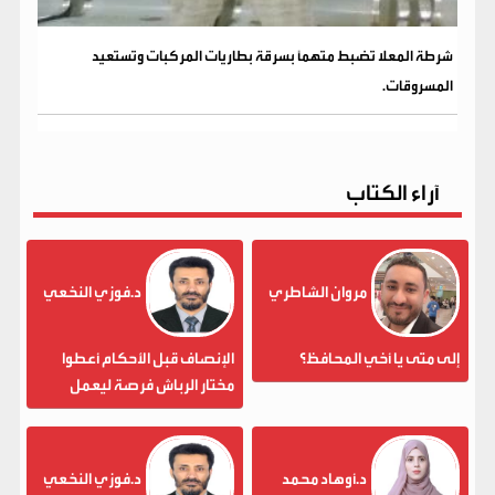
شرطة المعلا تضبط متهماً بسرقة بطاريات المركبات وتستعيد
المسروقات.
آراء الكتاب
مروان الشاطري
د.فوزي النخعي
إلى متى يا أخي المحافظ؟
الإنصاف قبل الأحكام أعطوا
مختار الرباش فرصة ليعمل
د.أوهاد محمد
د.فوزي النخعي