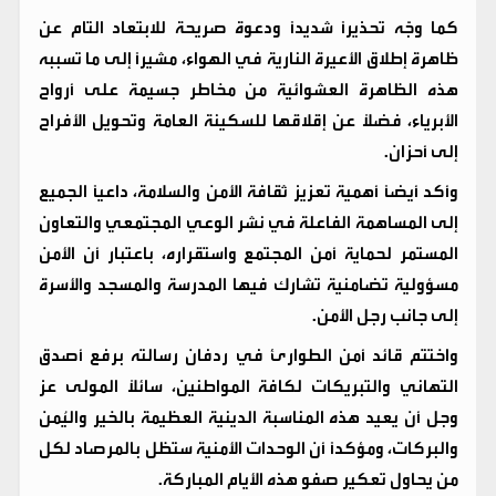
كما وجّه تحذيراً شديداً ودعوة صريحة للابتعاد التام عن
ظاهرة إطلاق الأعيرة النارية في الهواء، مشيراً إلى ما تسببه
هذه الظاهرة العشوائية من مخاطر جسيمة على أرواح
الأبرياء، فضلاً عن إقلاقها للسكينة العامة وتحويل الأفراح
إلى أحزان.
وأكد أيضاً أهمية تعزيز ثقافة الأمن والسلامة، داعياً الجميع
إلى المساهمة الفاعلة في نشر الوعي المجتمعي والتعاون
المستمر لحماية أمن المجتمع واستقراره، باعتبار أن الأمن
مسؤولية تضامنية تشارك فيها المدرسة والمسجد والأسرة
إلى جانب رجل الأمن.
واختتم قائد أمن الطوارئ في ردفان رسالته برفع أصدق
التهاني والتبريكات لكافة المواطنين، سائلاً المولى عز
وجل أن يعيد هذه المناسبة الدينية العظيمة بالخير واليُمن
والبركات، ومؤكداً أن الوحدات الأمنية ستظل بالمرصاد لكل
من يحاول تعكير صفو هذه الأيام المباركة.