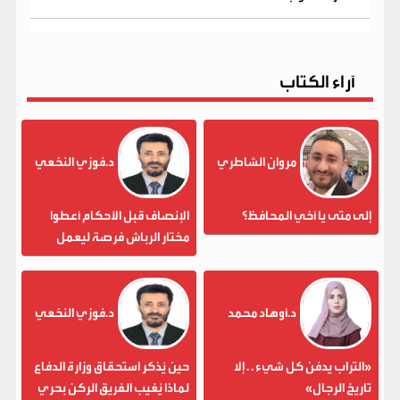
آراء الكتاب
مروان الشاطري
د.فوزي النخعي
إلى متى يا أخي المحافظ؟
الإنصاف قبل الأحكام أعطوا
مختار الرباش فرصة ليعمل
د.أوهاد محمد
د.فوزي النخعي
«التراب يدفن كل شيء . . إلا
حين يُذكر استحقاق وزارة الدفاع
تاريخ الرجال»
لماذا يُغيب الفريق الركن بحري