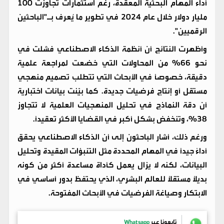
أداء المهام البحثية المعقدة، رغم استثمارات تجاوزت 100
مليار دولار خلال عام 2024 في تطوير ما يُعرف بـ"الباحثين
الرقميين".
وأظهرت النتائج أن أنظمة الذكاء الاصطناعي فشلت في
نحو 66% من المحاولات التي خضعت لمراجعة علمية
دقيقة، خصوصًا في الأبحاث التي تتطلب تصميم منهجي
مستقل أو إنتاج فرضيات جديدة. كما بيّنت بيانات اختبارية
أن دقة النماذج في تحليل المنهجيات العلمية لا تتجاوز
38%، وتنخفض بشكل أكبر في القضايا الأكثر تعقيدًا.
ورغم ذلك، أشار الباحثون إلى أن الذكاء الاصطناعي يحقق
أداءً جيدًا في المهام المحددة مثل التنبؤات المقيدة وتحليل
البيانات، لكنه لا يزال يعمل كأداة مساعدة أكثر من كونه
بديلاً مستقلاً للعالم البشري، الذي يحتفظ بدور أساسي في
الابتكار وصياغة الفرضيات في الأبحاث المفتوحة.
تابعونا عبر
Whatsapp