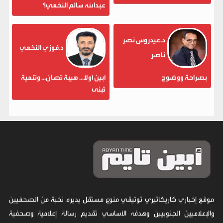
عبدالله سالم النخعي؟
د.عيدروس نصر
د.فوزي النخعي
ناصر
بصراحة ووضوح
أبين أولاً... هيبة تُصان... وتنمية
تُبنى
موقع إخباري كاريكاتيري توثيقي منوع مستقل يديره نخبة من الصحفيين
والإعلاميين الجنوبيين وهدفه الأساسي تقديم رسالة إعلامية وصحفية