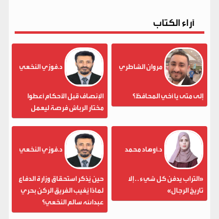
آراء الكتاب
مروان الشاطري
د.فوزي النخعي
إلى متى يا أخي المحافظ؟
الإنصاف قبل الأحكام أعطوا
مختار الرباش فرصة ليعمل
د.أوهاد محمد
د.فوزي النخعي
«التراب يدفن كل شيء . . إلا
حين يُذكر استحقاق وزارة الدفاع
تاريخ الرجال»
لماذا يُغيب الفريق الركن بحري
عبدالله سالم النخعي؟