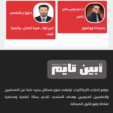
د.عيدروس نصر
د.فوزي النخعي
ناصر
بصراحة ووضوح
أبين أولاً... هيبة تُصان... وتنمية
تُبنى
موقع إخباري كاريكاتيري توثيقي منوع مستقل يديره نخبة من الصحفيين
والإعلاميين الجنوبيين وهدفه الأساسي تقديم رسالة إعلامية وصحفية
صادقة وفق قانون الصحافة