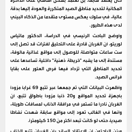
كان يُعتقد سابقاً، بل تعتمد بشكل أساسي على الذاكرة
المكانية لتحديد مناطق الصيد المتكررة والعودة إليها بدقة
عالية، في سلوك يعكس مستوى متقدماً من الذكاء البيئي
لدى هذه الطيور.
وأوضح الباحث الرئيسي في الدراسة، الدكتور ماتياس
لوريتو، أن الغربان قادرة على التحليق لفترات قد تصل إلى
ست ساعات متواصلة للوصول إلى مواقع غذائية مألوفة،
مستندة إلى ما يشبه "خريطة ذهنية" داخلية تساعدها على
تحديد المناطق التي تزداد فيها فرص العثور على بقايا
فرائس الصيد.
وأظهرت البيانات التي تم جمعها عبر تتبع 69 غراباً مزوداً
بأجهزة تحديد المواقع و20 ذئباً مزوداً بأطواق تتبع، أن
الغربان نادراً ما تستمر في مرافقة الذئاب لمسافات طويلة،
وأنها في الغالب تعود إلى مواقع سابقة شهدت نشاطاً
صيدياً، حتى لو كانت تبعد أكثر من 150 كيلومتراً.
وبيّن الباحثون أن الاعتقاد السائد بأن الغربان تتبع الذئاب