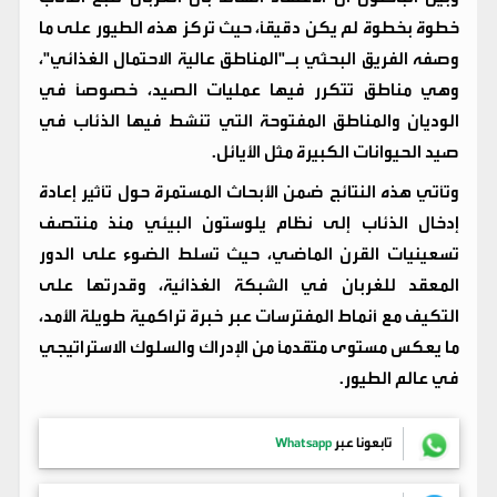
خطوة بخطوة لم يكن دقيقاً، حيث تركز هذه الطيور على ما
وصفه الفريق البحثي بـ"المناطق عالية الاحتمال الغذائي"،
وهي مناطق تتكرر فيها عمليات الصيد، خصوصاً في
الوديان والمناطق المفتوحة التي تنشط فيها الذئاب في
صيد الحيوانات الكبيرة مثل الأيائل.
وتأتي هذه النتائج ضمن الأبحاث المستمرة حول تأثير إعادة
إدخال الذئاب إلى نظام يلوستون البيئي منذ منتصف
تسعينيات القرن الماضي، حيث تسلط الضوء على الدور
المعقد للغربان في الشبكة الغذائية، وقدرتها على
التكيف مع أنماط المفترسات عبر خبرة تراكمية طويلة الأمد،
ما يعكس مستوى متقدماً من الإدراك والسلوك الاستراتيجي
في عالم الطيور.
تابعونا عبر
Whatsapp