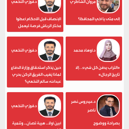
مروان الشاطري
د.فوزي النخعي
إلى متى يا أخي المحافظ؟
الإنصاف قبل الأحكام أعطوا
مختار الرباش فرصة ليعمل
د.أوهاد محمد
د.فوزي النخعي
«التراب يدفن كل شيء . . إلا
حين يُذكر استحقاق وزارة الدفاع
تاريخ الرجال»
لماذا يُغيب الفريق الركن بحري
عبدالله سالم النخعي؟
د.عيدروس نصر
د.فوزي النخعي
ناصر
بصراحة ووضوح
أبين أولاً... هيبة تُصان... وتنمية