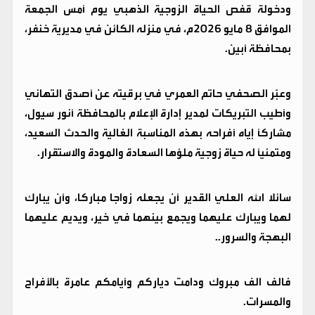
ودخولة قفص الحياة الزوجية الذهبي يوم أمس الجمعة
الموافق 8 مايو 2026م، في منزله الكائن في مديرية خنفر،
بمحافظة أبين.
​وعبّر الصحفي حاتم العمري في برقيته عن أصدق التهاني
وأطيب التبريكات لمدير إدارة الإعلام بالمحافظة أنور سيول،
مشاركاً إياه أفراحه بهذه المناسبة الغالية والحدث السعيد،
ومتمنياً له حياة زوجية ملؤها السعادة والمودة والاستقرار.
​سائلا الله العلي القدير أن يجعله زواجا مباركا، وأن يبارك
لهما ويبارك عليهما ويجمع بينهما في خير، ويديم عليهما
البهجة والسرور..
فالف الف مبروك ودامت دياركم وأيامكم عامرة بالأفراح
والمسرات.