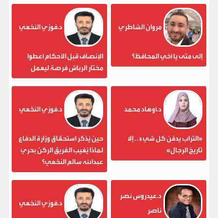
مروان الشاطري
د.فوزي النخعي
إلى متى يا أخي المحافظ؟
الإنصاف قبل الأحكام أعطوا
مختار الرباش فرصة ليعمل
د.أوهاد محمد
د.فوزي النخعي
«التراب يدفن كل شيء . . إلا
حين يُذكر استحقاق وزارة الدفاع
تاريخ الرجال»
لماذا يُغيب الفريق الركن بحري
عبدالله سالم النخعي؟
د.عيدروس نصر
د.فوزي النخعي
ناصر