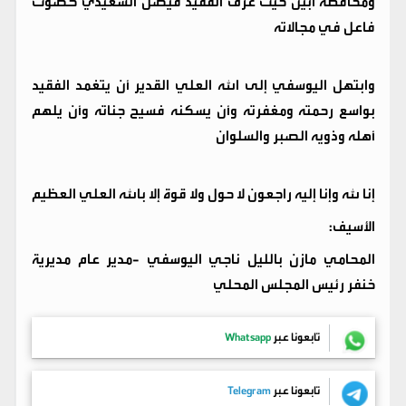
ومحافظة أبين حيث عرف الفقيد فيصل السعيدي كصوت
فاعل في مجالاته
وابتهل اليوسفي إلى الله العلي القدير أن يتغمد الفقيد
بواسع رحمته ومغفرته وأن يسكنه فسيح جناته وأن يلهم
أهله وذويه الصبر والسلوان
إنا لله وإنا إليه راجعون لا حول ولا قوة إلا بالله العلي العظيم
الأسيف:
المحامي مازن بالليل ناجي اليوسفي -مدير عام مديرية
خنفر رئيس المجلس المحلي
تابعونا عبر
Whatsapp
تابعونا عبر
Telegram