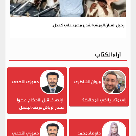
رحيل الفنان اليمني القدير محمد علي كعدل.
آراء الكتاب
مروان الشاطري
د.فوزي النخعي
إلى متى يا أخي المحافظ؟
الإنصاف قبل الأحكام أعطوا
مختار الرباش فرصة ليعمل
د.أوهاد محمد
د.فوزي النخعي