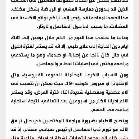
نشاطهم بشكل غير معتاد، خصوصاً العاملين في المكاتب
الذين قد يبدؤون ممارسة المشي أو الرياضة بشكل مكثف.
هذا الجهد المفاجئ قد يؤدي إلى تراكم نواتج الأكسدة في
العضلات، ما يسبب ألماً حول المفاصل والأوتار.
وغالباً ما يختفي هذا النوع من الألم خلال يومين إلى ثلاثة
أيام دون الحاجة إلى علاج طبي، إلا أنه قد يستمر لفترة أطول
في حال كان ناتجاً عن إصابة أو صدمة، وهو ما يستدعي
مراجعة مختص في إصابات العظام والمفاصل.
ومن الأسباب الأخرى المحتملة العدوى الفيروسية، مثل
الإنفلونزا أو فيروس كوفيد-19، حيث يمكن أن تتسبب في
آلام عضلية ومفصلية شديدة أثناء فترة المرض، وقد يستمر
الألم أحياناً لأكثر من أسبوعين بعد التعافي، نتيجة استجابة
مناعية في الجسم.
وينصح الأطباء بضرورة مراجعة المختصين في حال ترافق
الألم مع تورم في المفاصل أو تيبس صباحي مستمر، إذ قد
يشير ذلك إلى وجود التهابات نشطة أو أمراض مناعية مثل