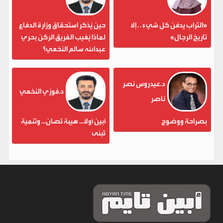
«التراب يدفن كل شيء . . إلا
حين يُذكر استحقاق وزارة الدفاع
تاريخ الرجال»
لماذا يُغيب الفريق الركن بحري
عبدالله سالم النخعي؟
د.عيدروس نصر
د.فوزي النخعي
ناصر
بصراحة ووضوح
أبين أولاً... هيبة تُصان... وتنمية
تُبنى