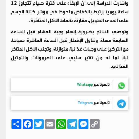
وأشارت الدراسة إلى أن الإبقاء على فترة صيام تتجاوز 12
ساعة يومياً يرتبط بانخفاض ملحوظ في مؤشر كتلة الجسم
على المدى الطويل، مقارنة بأنماط الأكل المتأخرة.
وتوصي النتائج بضرورة إنهاء وجبة العشاء قبل الساعة
السابعة مساءً، وتناول الإفطار قبل الساعة العاشرة صباحاً،
مع التركيز على وجبات غذائية متوازنة، وتجنب الأكل المتأخر
ليلاً لما له من تأثير سلبي على الهرمونات والتمثيل
الغذائي.
تابعونا عبر
Whatsapp
تابعونا عبر
Telegram
C
M
T
W
E
T
F
ا
o
e
e
h
m
w
a
ن
p
s
l
a
a
i
c
ش
y
s
e
t
i
t
e
ر