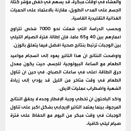
والعشاء في أوقات مبكرة، قد يسهم في خفض مؤشر كتلة
الجسم على المدى الطويل، مقارنة بالاعتماد على الحميات
الغذائية التقليدية القاسية.
وبحسب الدراسة التي شملت نحو 7000 شخص تتراوح
أعمارهم بين 40 و65 عاماً، فإن إطالة فترة الصيام الليلي
بين الوجبات ترتبط بنتائج صحية أفضل فيما يتعلق بالوزن.
وأوضحت النتائج أن هذا التأثير يعود إلى انسجام مواعيد
الطعام مع الساعة البيولوجية للجسم، حيث يكون معدل
حرق الطاقة أعلى في ساعات الصباح، في حين أن تناول
الطعام في وقت متأخر من الليل قد يؤدي إلى زيادة
الشهية واضطراب عمليات الأيض.
وأكد الباحثون أن تخطي وجبة الإفطار وحده لا يحقق النتائج
المرجوة، بينما يعتمد التأثير الإيجابي بشكل أكبر على تناول
الوجبات في وقت مبكر من اليوم مع الحفاظ على فترة
صيام ليلي كافية.