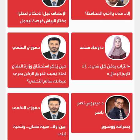
إلى متى يا أخي المحافظ؟
الإنصاف قبل الأحكام أعطوا
مختار الرباش فرصة ليعمل
د.أوهاد محمد
د.فوزي النخعي
«التراب يدفن كل شيء . . إلا
حين يُذكر استحقاق وزارة الدفاع
تاريخ الرجال»
لماذا يُغيب الفريق الركن بحري
عبدالله سالم النخعي؟
د.عيدروس نصر
د.فوزي النخعي
ناصر
بصراحة ووضوح
أبين أولاً... هيبة تُصان... وتنمية
تُبنى